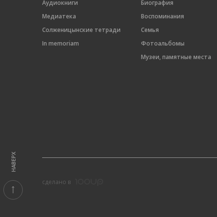
Аудиокниги
Биография
Медиатека
Воспоминания
Солженицынские тетради
Семья
In memoriam
Фотоальбомы
Музеи, памятные места
НАВЕРХ
cделано в