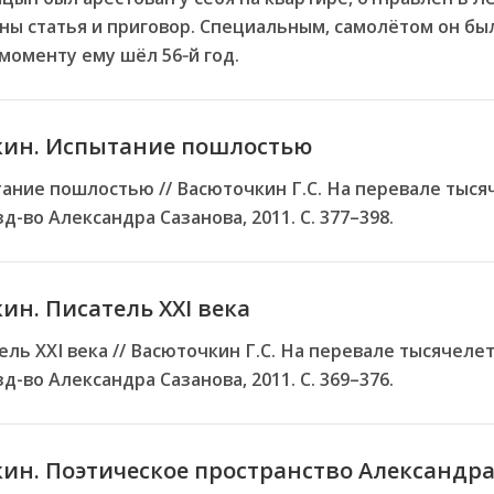
ны статья и приговор. Специальным, самолётом он бы
 моменту ему шёл 56‑й год.
кин. Испытание пошлостью
тание пошлостью // Васюточкин Г.С. На перевале тыс
д-во Александра Сазанова, 2011. С. 377–398.
ин. Писатель XXI века
ель XXI века // Васюточкин Г.С. На перевале тысячеле
д-во Александра Сазанова, 2011. С. 369–376.
кин. Поэтическое пространство Александ