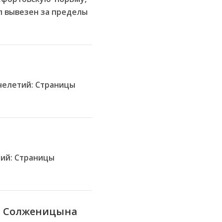
л вывезен за пределы
ячелетий: Страницы
тий: Страницы
ра Солженицына