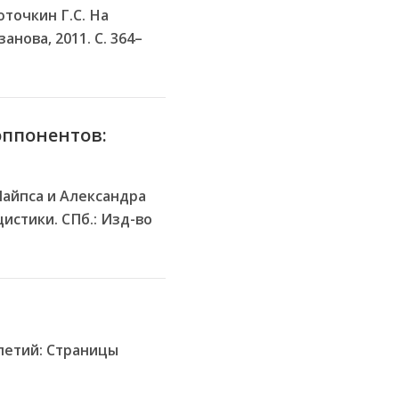
точкин Г.С. На
нова, 2011. С. 364–
оппонентов:
Пайпса и Александра
истики. СПб.: Изд-во
летий: Страницы