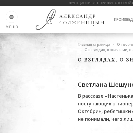
ФУНКЦИОНИРУЕТ ПРИ ФИНАНСОВОЙ 
АЛЕКСАНДР
ПРОИЗВЕД
СОЛЖЕНИЦЫН
МЕНЮ
Главная страница
О творч
О взглядах, о значении, о
О ВЗГЛЯДАХ, О 
Светлана Шешунов
В рассказе «Настеньк
поступающих в пионер
Октябрин, ребятишки 
не понимали, чего ли