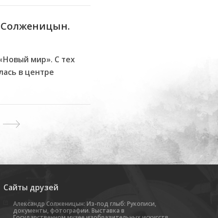
ч Солженицын.
«Новый мир». С тех
лась в центре
Next
Сайты друзей
Александр Солженицын: Из-под глыб: Рукописи,
документы, фотографии. Выставка в
Государственном музее изобразительных искусств