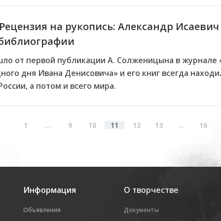
 Рецензия на рукопись: Александр Исаеви
обиблиографии
шло от первой публикации А. Солженицына в журнале 
ного дня Ивана Денисовича» и его книг всегда находи
оссии, а потом и всего мира.
Previous
1
...
9
10
11
12
13
...
16
Информация
О творчестве
Объявления
Документы