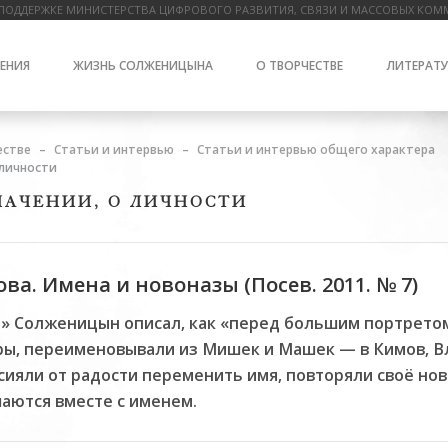
ПОДДЕРЖКЕ МИНИСТЕРСТВА ЦИФРОВОГО РАЗВИТИЯ, СВЯЗИ И МАССОВЫХ КОМ
ЕНИЯ
ЖИЗНЬ СОЛЖЕНИЦЫНА
О ТВОРЧЕСТВЕ
ЛИТЕРАТУ
естве
Статьи и интервью
Статьи и интервью общего характера
 личности
ЗНАЧЕНИИ, О ЛИЧНОСТИ
а. Имена и новоназы (Посев. 2011. № 7)
а» Солженицын описал, как «перед большим портрето
ы, переименовывали из Мишек и Машек — в Кимов, В
сияли от радости переменить имя, повторяли своё но
шаются вместе с именем.