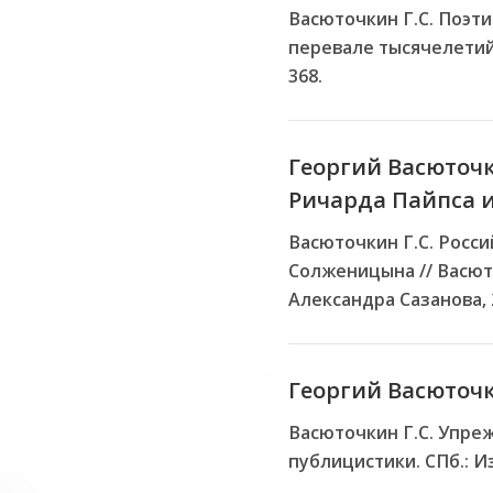
Васюточкин Г.С. Поэт
перевале тысячелетий:
368.
Георгий Васюточк
Ричарда Пайпса 
Васюточкин Г.С. Росс
Солженицына // Васюто
Александра Сазанова, 2
Георгий Васюточ
Васюточкин Г.С. Упре
публицистики. СПб.: Из