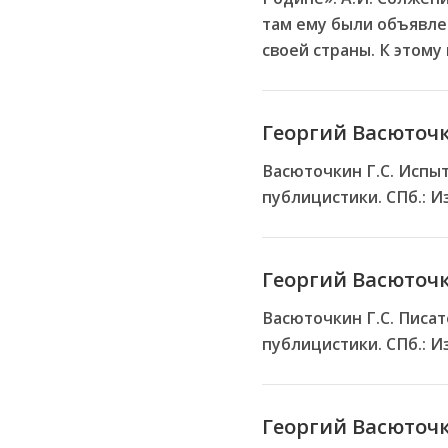
там ему были объявле
своей страны. К этому
Георгий Васюточ
Васюточкин Г.С. Испы
публицистики. СПб.: Из
Георгий Васюточк
Васюточкин Г.С. Писат
публицистики. СПб.: Из
Георгий Васюточ