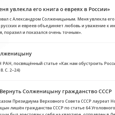
ня увлекла его книга о евреях в России»
овал с Александром Солженицыным. Меня увлекла его 
о русских и евреев объединяет любовь и уважение к и
я, поразил и показался очень точным».
олженицыну
 РАН, посвящённый статье «Как нам обустроить Росс
8. С. 2–24)
. Вернуть Солженицыну гражданство СССР
Указом Президиума Верховного Совета СССР лауреат 
ицын лишён гражданства СССР по статье 64 Уголовного
ицын был арестован у себя на квартире, отправлен в 