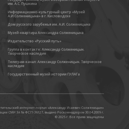
им. А.С. Пушкина
Информационно-культурный центр «Музей
А.И.Солженицына» в г. Кисловодске
Дом русского зарубежья им. А.И. Солженицына
Музей-квартира Александра Солженицына
Издательство «Русский путь»
Группа в контакте: Александр Солженицын.
Творческое наследие
Телеграм-канал: Александр Солженицын. Творческое
наследие
Государственный музей истории ГУЛАГа
етительский интернет-портал «Александр Исаевич Солженицын»
ации СМИ Эл № ФС77-36127, выдано Роскомнадзором 30.04.2009 г.
© 2025 г. Все права защищены