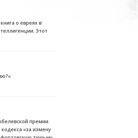
книга о евреях в
нтеллигенции. Этот
ию?»
Нобелевской премии
 кодекса «за измену
Лефортовскую тюрьму,