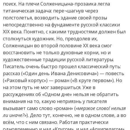
поиск. На плечи Солженицына-прозаика легла
титаническая задача: пере¬шагнув через
полстолетья, возводить здание своей прозы
непосредственно на фундаменте русской классики
XIX века. Понятно, с какими трудностями должен был
столкнуться художник. Но, преодолев их,
Солженицын во второй половине XX века смог
восстановить не только духовные корни, но и
художественные традиции русской литературы.
Писатель очень быстро прошел классический путь:
рассказ («Один день Ивана Денисовича») — повесть
(«Раковый корпус») — роман («В круге первом»). Но
на этом путь не мог завершиться. Уже в
рассуждениях об «Одном дне» нельзя не обратить
внимания на то, какую неприязнь у писателя
вызывает само слово «роман» (
«мерзкое слово! нельзя
ли иначе?»
). Дело тут, конечно, не в одном слове, а во
всём, что с ним связано. Работая практически
одновременно и над «Кругом», и над «Архипелагом»,