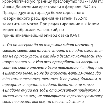
хронологическую границу пресловутых 1937–1938 гг.:
Ивана Денисовича арестовали в феврале 1942-го.
Правда, другого, гораздо более серьезного
исторического расширения читатели 1962-го
заметить не могли. При редактировании в «Новом
мире» выбросили маленький, но
принципиальнейший эпизод с зэка Ю-81:
«…Он по лагерям да по тюрьмам
сидит несчетно,
сколько советская власть стоит
, и ни одна амнистия
его не прикоснулась, а как одна десятка кончалась, ему
новую совали <…>
Изо всех пригорбленных лагерных
спин его спина отменна была прямизною
<…> Лицо его
вымотано было, но не до слабости фитиля-инвалида,
а до камня тесаного, темного. И по рукам, большим, в
трещинах и черноте, видать было, что не много
выпадало ему за все годы отсиживаться придурком. А
засело-таки в нем,
не примирится
: трехсотграммовку
свою не ложит, как все, на нечистый стол в