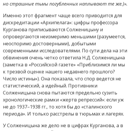
но страшные тьмы погубленных наплывают те же.)».
Именно этот фрагмент чаще всего приводится для
дискредитации «Архипелага»: цифры профессора
Курганова приписываются Солженицыну и
опровергаются неизмеримо меньшими (разумеется,
неоспоримо достоверными), добытыми
современными исследователями. По сути дела на эти
обвинения очень четко ответила Н.Д. Солженицына
(заметка в «Российской газете» «Приблизимся ли мы
к трезвой оценке нашего недавнего прошлого?
Число истины»). Она показала, что спор ведется не
статистический, а идейный. Противники
Солженицына снова пытаются предельно сузить
хронологические рамки «жертв репрессий»: если уж
не до 1937–1938 гг., то хотя бы до «сталинского
периода». И только расстрелы в тюрьмах и лагерях.
У Солженицына же дело не в цифрах Курганова, а в