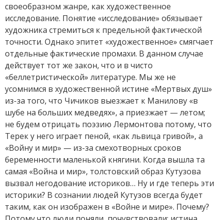
своеобразном жанре, как художественное
исследование. Понятие «исследование» обязывает
художника стремиться к предельной фактической
точности. Однако эпитет «художественное» смягчает
отдельные фактические промахи. В данном случае
действует тот же закон, что и в чисто
«беллетристической» литературе. Мы же не
усомнимся в художественной истине «Мертвых душ»
из-за того, что Чичиков выезжает к Манилову «в
шубе на больших медведях», а приезжает — летом;
не будем отрицать поэзию Лермонтова потому, что
Терек у него играет пеной, «как львица гривой», а
«Войну и мир» — из-за смехотворных сроков
беременности маленькой княгини. Когда вышла та
самая «Война и мир», толстовский образ Кутузова
вызвал негодование историков… Ну и где теперь эти
историки? В сознании людей Кутузов всегда будет
таким, как он изображен в «Войне и мире». Почему?
Потому что люди поняли, почувствовали: истина,