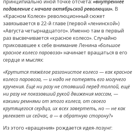
принципиально иной точке отсчета:
«внутреннее
подавление с начала октябрьской революции».
В
«Красном Колесе» революционный сюжет
завязывается в 22-й главе (первой «ленинской»)
«Августа четырнадцатого». Именно там в первый
раз высвечивается «красное колесо». Случайно
приковавшее к себе внимание Ленина
«большое
красное колесо паровоза»
начинает вращаться в его
сердце и мыслях:
«Крутится тяжёлое разгонистое колесо — как красное
колесо паровоза, — и надо не потерять его могучего
кручения. Ещё ни разу не стоявший перед толпой, ещё
ни разу не показавший рукой движения массам, —
какими ремнями от этого колеса, от своего
крутящегося сердца, их всех завертеть, но — не как
увлекает их сейчас, а — в обратную сторону?»
Из этого «вращения» рождается идея-лозунг: