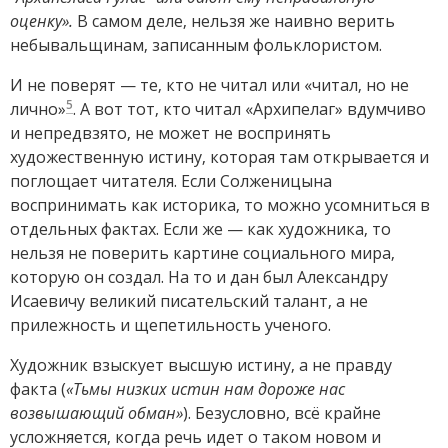
оценку».
В самом деле, нельзя же наивно верить
небывальщинам, записанным фольклористом.
И не поверят — те, кто не читал или «читал, но не
5
лично»
. А вот тот, кто читал «Архипелаг» вдумчиво
и непредвзято, не может не воспринять
художественную истину, которая там открывается и
поглощает читателя. Если Солженицына
воспринимать как историка, то можно усомниться в
отдельных фактах. Если же — как художника, то
нельзя не поверить картине социального мира,
которую он создал. На то и дан был Александру
Исаевичу великий писательский талант, а не
прилежность и щепетильность ученого.
Художник взыскует высшую истину, а не правду
факта (
«Тьмы низких истин нам дороже нас
возвышающий обман»
). Безусловно, всё крайне
усложняется, когда речь идет о таком новом и