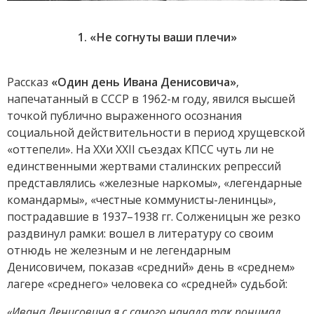
1. «Не согнуты ваши плечи»
Рассказ
«Один день Ивана Денисовича»
,
напечатанный в СССР в 1962-м году, явился высшей
точкой публично выраженного осознания
социальной действительности в период хрущевской
«оттепели». На XXи XXII съездах КПСС чуть ли не
единственными жертвами сталинских репрессий
представлялись «железные наркомы», «легендарные
командармы», «честные коммунисты-ленинцы»,
пострадавшие в 1937–1938 гг. Солженицын же резко
раздвинул рамки: вошел в литературу со своим
отнюдь не железным и не легендарным
Денисовичем, показав «средний» день в «среднем»
лагере «среднего» человека со «средней» судьбой:
«Ивана Денисовича я с самого начала так понимал,