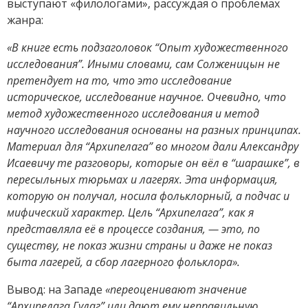
выступают «филологами», рассуждая о проблемах
жанра:
«В книге есть подзаголовок “Опыт художественного
исследования”. Иными словами, сам Солженицын не
претендует на то, что это исследование
историческое, исследование научное. Очевидно, что
метод художественного исследования и метод
научного исследования основаны на разных принципах.
Материал для “Архипелага” во многом дали Александру
Исаевичу те разговоры, которые он вёл в “шарашке”, в
пересыльных тюрьмах и лагерях. Эта информация,
которую он получал, носила фольклорный, а подчас и
мифический характер. Цель “Архипелага”, как я
представляла её в процессе создания, — это, по
существу, не показ жизни страны и даже не показ
быта лагерей, а сбор лагерного фольклора».
Вывод: на Западе
«переоценивают значение
“Архипелага Гулаг” или дают ему неправильную