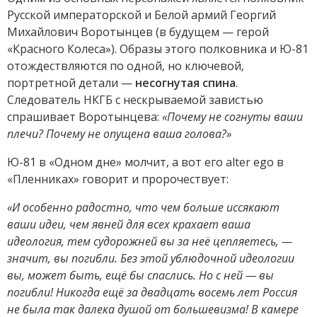
Русской императорской и Белой армий Георгий
Михайлович Воротынцев (в будущем — герой
«Красного Колеса»). Образы этого полковника и Ю-81
отождествляются по одной, но ключевой,
портретной детали —
несогнутая спина
.
Следователь НКГБ с нескрываемой завистью
спрашивает Воротынцева:
«Почему не согнуты ваши
плечи? Почему не опущена ваша голова?»
Ю-81 в «Одном дне» молчит, а вот его alter ego в
«Пленниках» говорит и пророчествует:
«И особенно радостно, что чем больше иссякают
ваши идеи, чем явней для всех крахает ваша
идеология, тем судорожней вы за неё цепляетесь, —
значит, вы погибли. Без этой ублюдочной идеологии
вы, может быть, ещё бы спаслись. Но с ней — вы
погибли! Никогда ещё за двадцать восемь лет Россия
не была так далека душой от большевизма! В камере