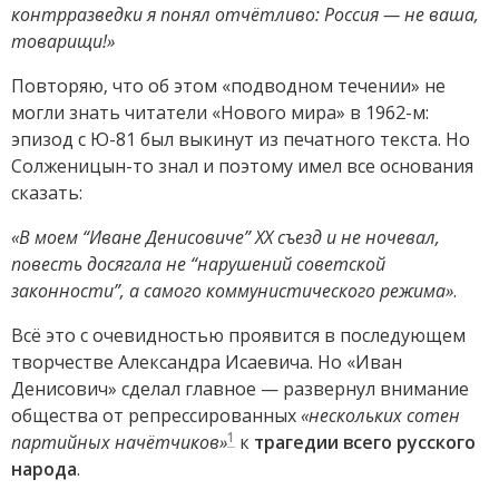
контрразведки я понял отчётливо: Россия — не ваша,
товарищи!»
Повторяю, что об этом «подводном течении» не
могли знать читатели «Нового мира» в 1962-м:
эпизод с Ю-81 был выкинут из печатного текста. Но
Солженицын-то знал и поэтому имел все основания
сказать:
«В моем “Иване Денисовиче” ХХ съезд и не ночевал,
повесть досягала не “нарушений советской
законности”, а самого коммунистического режима»
.
Всё это с очевидностью проявится в последующем
творчестве Александра Исаевича. Но «Иван
Денисович» сделал главное — развернул внимание
общества от репрессированных
«нескольких сотен
1
партийных начётчиков»
к
трагедии всего русского
народа
.