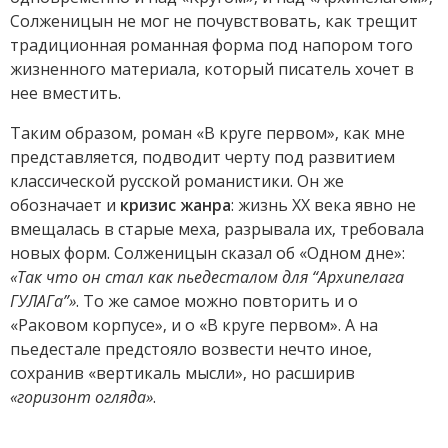
Солженицын не мог не почувствовать, как трещит
традиционная романная форма под напором того
жизненного материала, который писатель хочет в
нее вместить.
Таким образом, роман «В круге первом», как мне
представляется, подводит черту под развитием
классической русской романистики. Он же
обозначает и
кризис жанра
: жизнь XX века явно не
вмещалась в старые меха, разрывала их, требовала
новых форм. Солженицын сказал об «Одном дне»:
«Так что он стал как пьедесталом для “Архипелага
ГУЛАГа”»
. То же самое можно повторить и о
«Раковом корпусе», и о «В круге первом». А на
пьедестале предстояло возвести нечто иное,
сохранив «вертикаль мысли», но расширив
«горизонт огляда»
.