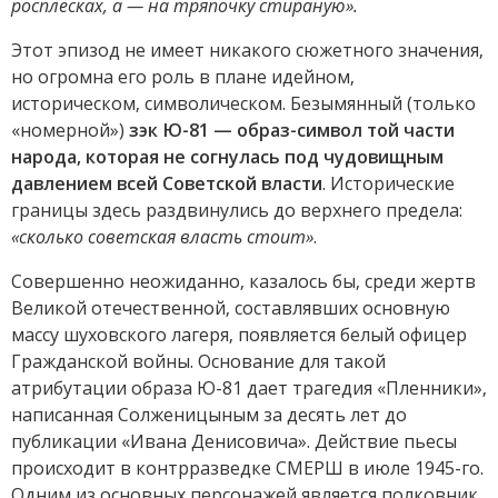
росплесках, а — на тряпочку стираную».
Этот эпизод не имеет никакого сюжетного значения,
но огромна его роль в плане идейном,
историческом, символическом. Безымянный (только
«номерной»)
зэк Ю-81 — образ-символ той части
народа, которая не согнулась под чудовищным
давлением всей Советской власти
. Исторические
границы здесь раздвинулись до верхнего предела:
«сколько советская власть стоит»
.
Совершенно неожиданно, казалось бы, среди жертв
Великой отечественной, составлявших основную
массу шуховского лагеря, появляется белый офицер
Гражданской войны. Основание для такой
атрибутации образа Ю-81 дает трагедия «Пленники»,
написанная Солженицыным за десять лет до
публикации «Ивана Денисовича». Действие пьесы
происходит в контрразведке СМЕРШ в июле 1945-го.
Одним из основных персонажей является полковник