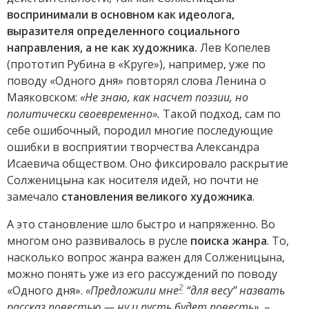
воспринимали в основном как идеолога,
выразителя определенного социального
направления, а не как художника.
Лев Копелев
(прототип Рубина в «Круге»), например, уже по
поводу «Одного дня» повторял слова Ленина о
Маяковском:
«Не знаю, как насчет поэзии, но
политически своевременно».
Такой подход, сам по
себе ошибочный, породил многие последующие
ошибки в восприятии творчества Александра
Исаевича обществом. Оно фиксировало раскрытие
Солженицына как носителя идей, но почти не
замечало
становления великого художника
.
А это становление шло быстро и напряженно. Во
многом оно развивалось в русле
поиска жанра
. То,
насколько вопрос жанра важен для Солженицына,
можно понять уже из его рассуждений по поводу
2
«Одного дня».
«Предложили мне
“для весу” назвать
рассказ повестью — ну и пусть будет повесть»
, –