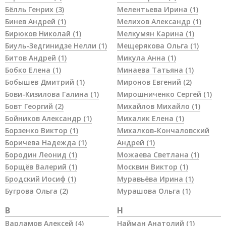
Бёлль Генрих
(3)
Мелентьева Ирина
(1)
Бинев Андрей
(1)
Мелихов Александр
(1)
Бирюков Николай
(1)
Мелкумян Карина
(1)
Биуль-Зедгинидзе Нелли
(1)
Мещерякова Ольга
(1)
Битов Андрей
(1)
Микула Анна
(1)
Бобко Елена
(1)
Минаева Татьяна
(1)
Бобышев Дмитрий
(1)
Миронов Евгений
(2)
Бови-Кизилова Галина
(1)
Мирошниченко Сергей
(1)
Бовт Георгий
(2)
Михайлов Михайло
(1)
Бойников Александр
(1)
Михалик Елена
(1)
Борзенко Виктор
(1)
Михалков-Кончаловский
Боричева Надежда
(1)
Андрей
(1)
Бородин Леонид
(1)
Можаева Светлана
(1)
Борщёв Валерий
(1)
Москвин Виктор
(1)
Бродский Иосиф
(1)
Муравьёва Ирина
(1)
Бугрова Ольга
(2)
Мурашова Ольга
(1)
В
Н
Варламов Алексей
(4)
Найман Анатолий
(1)