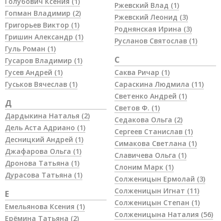
Голубович Ксения
(1)
Ржевский Влад
(1)
Гопман Владимир
(2)
Ржевский Леонид
(3)
Григорьев Виктор
(1)
Роднянская Ирина
(3)
Гришин Александр
(1)
Русланов Святослав
(1)
Гуль Роман
(1)
С
Гусаров Владимир
(1)
Гусев Андрей
(1)
Саква Ричар
(1)
Гуськов Вячеслав
(1)
Сараскина Людмила
(11)
Светенко Андрей
(1)
Д
Светов Ф.
(1)
Дардыкина Наталья
(2)
Седакова Ольга
(2)
Дель Аста Адриано
(1)
Сергеев Станислав
(1)
Десницкий Андрей
(1)
Симакова Светлана
(1)
Джафарова Ольга
(1)
Славичева Ольга
(1)
Дронова Татьяна
(1)
Слоним Марк
(1)
Дурасова Татьяна
(1)
Солженицын Ермолай
(3)
Солженицын Игнат
(11)
Е
Солженицын Степан
(1)
Емельянова Ксения
(1)
Солженицына Наталия
(56)
Ерёмина Татьяна
(2)