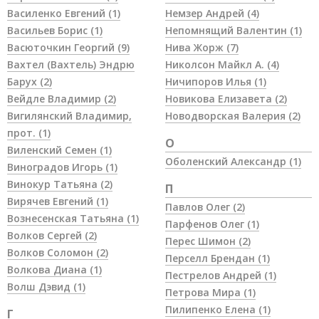
Василенко Евгений
(1)
Немзер Андрей
(4)
Васильев Борис
(1)
Непомнящий Валентин
(1)
Васюточкин Георгий
(9)
Нива Жорж
(7)
Вахтел (Вахтель)
Эндрю
Николсон Майкл А.
(4)
Барух (2)
Ничипоров Илья
(1)
Вейдле Владимир
(2)
Новикова Елизавета
(2)
Вигилянский Владимир,
Новодворская Валерия
(2)
прот.
(1)
О
Виленский Семен
(1)
Оболенский Александр
(1)
Виноградов Игорь
(1)
Винокур Татьяна
(2)
П
Вирячев Евгений
(1)
Павлов Олег
(2)
Вознесенская Татьяна
(1)
Парфенов Олег
(1)
Волков Сергей
(2)
Перес Шимон
(2)
Волков Соломон
(2)
Перселл Брендан
(1)
Волкова Диана
(1)
Пестрелов Андрей
(1)
Волш Дэвид
(1)
Петрова Мира
(1)
Пилипенко Елена
(1)
Г