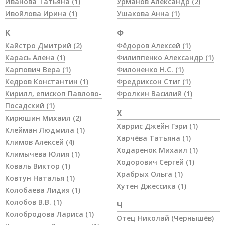
Иванова Татьяна
(1)
Урманов Александр
(2)
Ивойлова Ирина
(1)
Ушакова Анна
(1)
К
Ф
Кайстро Дмитрий
(2)
Фёдоров Алексей
(1)
Карась Алена
(1)
Филиппенко Александр
(1)
Карпович Вера
(1)
Филоненко Н.С.
(1)
Кедров Константин
(1)
Фредриксон Стиг
(1)
Кирилл, епископ Павлово-
Фролкин Василий
(1)
Посадский
(1)
Х
Кирюшин Михаил
(2)
Харрис Джейн Гэри
(1)
Клейман Людмила
(1)
Харчёва Татьяна
(1)
Климов Алексей
(4)
Ходаренок Михаил
(1)
Климычева Юлия
(1)
Ходорович Сергей
(1)
Коваль Виктор
(1)
Храбрых Ольга
(1)
Ковтун Наталья
(1)
Хутен Джессика
(1)
Колобаева Лидия
(1)
Колобов В.В.
(1)
Ч
Колобродова Лариса
(1)
Отец Николай (Чернышёв)