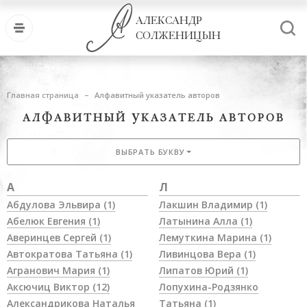
АЛЕКСАНДР
СОЛЖЕНИЦЫН
Главная страница
Алфавитный указатель авторов
АЛФАВИТНЫЙ УКАЗАТЕЛЬ АВТОРОВ
ВЫБРАТЬ БУКВУ
А
Л
Абдулова Эльвира
(1)
Лакшин Владимир
(1)
Абелюк Евгения
(1)
Латынина Алла
(1)
Аверинцев Сергей
(1)
Лемуткина Марина
(1)
Автократова Татьяна
(1)
Ливинцова Вера
(1)
Агранович Мария
(1)
Липатов Юрий
(1)
Аксючиц Виктор
(12)
Лопухина-Родзянко
Александрикова Наталья
Татьяна
(1)