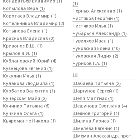
Кондратьев Владимир
(1)
(1)
Копылова Вера
(1)
Черных Александр
(1)
Коротаев Владимир
(1)
Чистяков Георгий
(1)
Котельников Владимир
(2)
Чистяков Илья
(1)
Котынова Елена
(1)
Чубарьян Александр
(1)
Краснов Владислав
(2)
Чувиляев Иван
(1)
Кривонос В.Ш.
(1)
Чуковская Елена
(10)
Крылов В.И.
(1)
Чуковская Лидия
(2)
Кублановский Юрий
(4)
Чуриков Г.А.
(1)
Кузнецова Евгения
(1)
Ш
Кукулин Илья
(1)
Кулакова Людмила
(1)
Шабаева Татьяна
(2)
Курбатов Валентин
(1)
Шаргунов Сергей
(1)
Кучерская Майя
(2)
Шепп Маттиас
(1)
Кучинко Татьяна
(6)
Шешунова Светлана
(4)
Кучкина Ольга
(1)
Шеянов Григорий
(1)
Кьяромонте Никола
(1)
Шилина Лариса
(1)
Шмелёва Евгения
(1)
Шмеман Александр, прот.