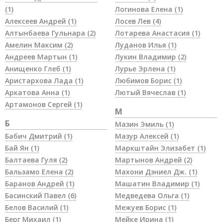
(1)
Логинова Елена
(1)
Алексеев Андрей
(1)
Лосев Лев
(4)
Алтынбаева Гульнара
(2)
Лотарева Анастасия
(1)
Амелин Максим
(2)
Луданов Илья
(1)
Андреев Мартын
(1)
Лукин Владимир
(2)
Анищенко Глеб
(1)
Лурье Эрлена
(1)
Аристархова Лада
(1)
Любимов Борис
(1)
Аркатова Анна
(1)
Лютый Вячеслав
(1)
Артамонов Сергей
(1)
М
Б
Мазин Эмиль
(1)
Бабич Дмитрий
(1)
Мазур Алексей
(1)
Бай Ян
(1)
Маркштайн Элизабет
(1)
Балтаева Гуля
(2)
Мартынов Андрей
(2)
Бальзамо Елена
(2)
Махони Дэниел Дж.
(1)
Баранов Андрей
(1)
Машатин Владимир
(1)
Басинский Павел
(6)
Медведева Ольга
(1)
Белов Василий
(1)
Межуев Борис
(1)
Берг Михаил
(1)
Мейке Ирина
(1)