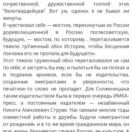
сочувственной, дружественной толпой этих
“белогвардейцев”. Вот уж, одинок я не бывал ни
минуты.
Я чувствовал себя — мостом, перекинутым из России
дореволюционной в Россию послесоветскую,
будущую, — мостом, по которому… перетаскивается
тяжело грУженный обоз Истории, чтобы бесценная
поклажа его не пропала для Будущего».
Этот тяжело груженный обоз перетаскивался не сам
по себе, и застрять бы ему, и пылиться бы на полках и
в подвалах архивов, если бы не издательства,
созданные эмигрантами в уверенности, что
печатное-то слово не пропадет. Для Солженицына
таким издательством была в первую очередь ИМКА-
пресс, а постоянным издателем — незабвенный
Никита Алексеевич Струве. Нас связали многие годы
совместной работы и дружбы. Будучи «эмигрантом
от рождения» и в то же время гражданином мира, он
всю жизнь беззаветно служил России, ее культуре. А