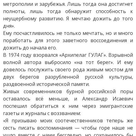
метрополии и зарубежья. Лишь тогда она достигнет
полноты, лишь тогда обнаружит способность к
неущербному развитию. Я мечтаю дожить до того
дня».
Ему посчастливилось не только мечтать, но и много
поработать для этого заветного воссоединения и
дожить до начала его.
В 1974 году взорвался «Архипелаг ГУЛАГ». Взрывной
волной автора выбросило «на тот берег». И ему
довелось послужить своего рода живым мостом для
двух берегов разрубленной русской культуры,
раздвоенной исторической памяти.
Живых современников бурной российской поры
оставалось всё меньше, и Александр Исаевич
поспешил обратиться к ним через эмигрантские
газеты и журналы с воззванием:
«Я призываю моих соотечественников теперь же
сесть писать воспоминания — чтобы горе наше не
ушло вместе с нами бесследно, но сохранилось бы