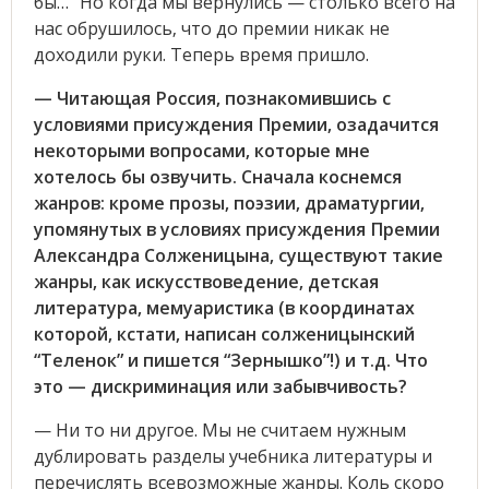
бы…” Но когда мы вернулись — столько всего на
нас обрушилось, что до премии никак не
доходили руки. Теперь время пришло.
— Читающая Россия, познакомившись с
условиями присуждения Премии, озадачится
некоторыми вопросами, которые мне
хотелось бы озвучить. Сначала коснемся
жанров: кроме прозы, поэзии, драматургии,
упомянутых в условиях присуждения Премии
Александра Солженицына, существуют такие
жанры, как искусствоведение, детская
литература, мемуаристика (в координатах
которой, кстати, написан солженицынский
“Теленок” и пишется “Зернышко”!) и т.д. Что
это — дискриминация или забывчивость?
— Ни то ни другое. Мы не считаем нужным
дублировать разделы учебника литературы и
перечислять всевозможные жанры. Коль скоро