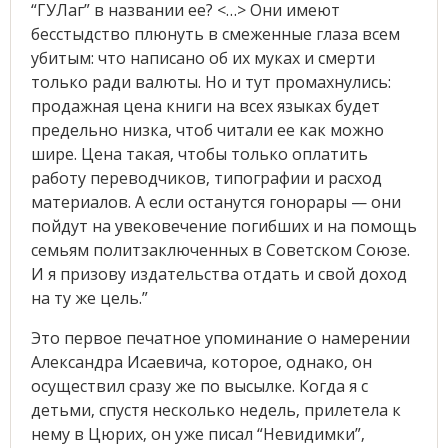
“ГУЛаг” в названии ее? <…> Они имеют
бесстыдство плюнуть в смеженные глаза всем
убитым: что написано об их муках и смерти
только ради валюты. Но и тут промахнулись:
продажная цена книги на всех языках будет
предельно низка, чтоб читали ее как можно
шире. Цена такая, чтобы только оплатить
работу переводчиков, типографии и расход
материалов. А если останутся гонорары — они
пойдут на увековечение погибших и на помощь
семьям политзаключенных в Советском Союзе.
И я призову издательства отдать и свой доход
на ту же цель.”
Это первое печатное упоминание о намерении
Александра Исаевича, которое, однако, он
осуществил сразу же по высылке. Когда я с
детьми, спустя несколько недель, прилетела к
нему в Цюрих, он уже писал “Невидимки”,