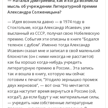
— Наталья Дмитриевна, как и когда возникла
мысль об учреждении Литературной премии
Александра Солженицына?
— Идея возникла давно — в 1974 году в
Стокгольме, когда Александр Исаевич, уже
высланный из СССР, получал свою Нобелевскую
премию. События эти описаны в книге “Бодался
теленок с дубом”. Именно тогда Александр
Исаевич сказал мне и записал в свой маленький
блокнотик (он с ними никогда не расстается):
как бы хорошо когда-нибудь учредить
литературную премию в России… Эта запись
так и вошла в книгу, которую мы сейчас
готовим к печати, “Угодило зернышко промеж
двух жерновов”, — вот она: “Но мечтается:
когда наступит время вернуться в Россию (ой,
когда?), да если будут у нас материальные силы,
— учредить нам собственные литературные