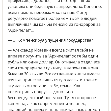
профессию, здоровье, — и в сегодняшних
условиях они бедствуют запредельно. Конечно,
всем помочь невозможно, но наш Фонд
регулярно помогает более чем тысяче людей,
выплачивая им как бы пенсию из гонораров за
“Архипелаг”…
— … Компенсируя упущения государства?
— Александр Исаевич всегда считал себя не
вправе получить за “Архипелаг” хотя бы один
рубль или один доллар. Он отначала отдал все
свои гонорары за эту книгу, а напечатана она
была на 30 языках. Все остальные книги вместе
взятые принесли лишь пятую часть, и только
эту часть он оставил себе, семье. Как
посмотришь вокруг — довольно
беспрецедентный поступок. Тут я говорю не
как жена, а как современник и человек,
знающий правила и практику частных фондов.