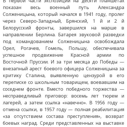
В первой части экспозиции на десяти планшетах
показан весь военный путь Александра
Солженицына, который начался в 1941 году, пролег
через Северо-Западный, Брянский, 1 й и 2 й
Белорусский фронты, завершился на марше в
направлении Берлина. Батарея звуковой разведки
под командованием Солженицына освобождала
Орел, Рогачев, Гомель, Польшу, обеспечивала
успешное продвижение Красной армии по
Восточной Пруссии. И за три месяца до Победы —
внезапный арест боевого офицера Солженицына за
критику Сталина, выявленную цензурой в его
переписке со школьным товарищем, воевавшим на
соседнем фронте. Вместо победного торжества —
несправедливый приговор: восемь лет тюрем и
лагерей, а затем ссылка «навечно». В 1956 году —
отмена ссылки, в 1957 году — полная реабилитация
«за отсутствием состава преступления», возврат
боевых наград. Среди представленных на выставке