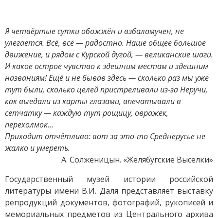
Я четвёртые сутки обожжён и взбаламучен, не
улегается. Всё, всё — радостно. Наше общее большое
движение, и рядом с Курской дугой, — великанские шаги.
И какое острое чувство к здешним местам и здешним
названиям! Ещё и не бывав здесь — сколько раз мы уже
тут были, сколько целей пристреливали из-за Неручи,
как выедали из карты глазами, впечатывали в
сетчатку — каждую тут рощицу, овражек,
перехолмок…
Приходит отчётливо: вот за это-то Среднерусье не
жалко и умереть.
А. Солженицын. «Желябугские Выселки»
Государственный музей истории российской
литературы имени В.И. Даля представляет выставку
репродукций документов, фотографий, рукописей и
мемориальных предметов из Центрального архива