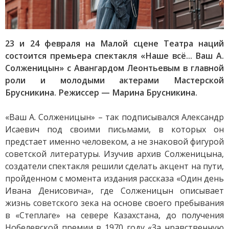
23 и 24 февраля на Малой сцене Театра наций
состоится премьера спектакля «Наше всё... Ваш А.
Солженицын» с Авангардом Леонтьевым в главной
роли и молодыми актерами Мастерской
Брусникина. Режиссер — Марина Брусникина.
«Ваш А. Солженицын» – так подписывался Александр
Исаевич под своими письмами, в которых он
предстает именно человеком, а не знаковой фигурой
советской литературы. Изучив архив Солженицына,
создатели спектакля решили сделать акцент на пути,
пройденном с момента издания рассказа «Один день
Ивана Денисовича», где Солженицын описывает
жизнь советского зека на основе своего пребывания
в «Степлаге» на севере Казахстана, до получения
Нобелевской премии в 1970 году «За нравственную