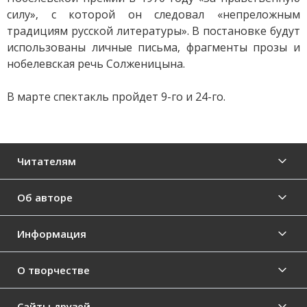
силу», с которой он следовал «непреложным
традициям русской литературы». В постановке будут
использованы личные письма, фрагменты прозы и
нобелевская речь Солженицына.
В марте спектакль пройдет 9-го и 24-го.
Читателям
Об авторе
Информация
О творчестве
Сайты друзей