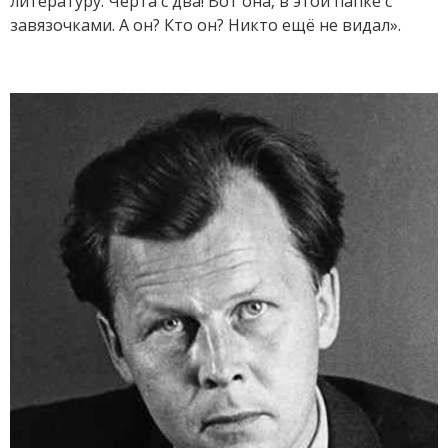
литературу. Чёрта с два! Вот она, в этой папке с
завязочками. А он? Кто он? Никто ещё не видал».