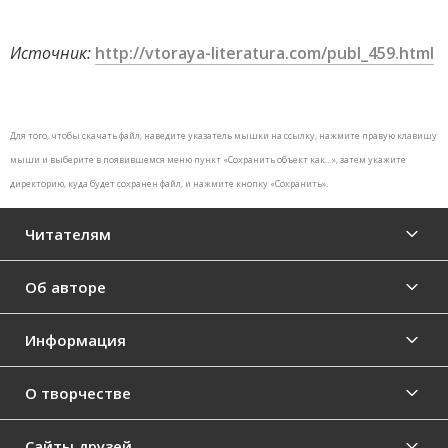
Источник:
http://vtoraya-literatura.com/publ_459.html
Для того, чтобы скачать файл, наведите указатель мышки на ссылку, нажмите правую клавишу
мыши и выберите в появившемся меню пункт «Сохранить объект как…», затем укажите
директорию, куда будет сохранен файл, и нажмите кнопку «Сохранить».
Читателям
Об авторе
Информация
О творчестве
Сайты друзей