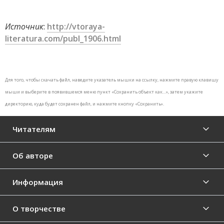
Источник
:
http://vtoraya-
literatura.com/publ_1906.html
Для того, чтобы скачать файл, наведите указатель мышки на ссылку, нажмите правую клавишу
мыши и выберите в появившемся меню пункт «Сохранить объект как…», затем укажите
директорию, куда будет сохранен файл, и нажмите кнопку «Сохранить».
Читателям
Об авторе
Информация
О творчестве