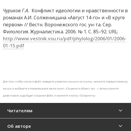
Чуриков Г.А.
Конфликт идеологии и нравственности в
романах А.И. Солженицына «Август 14-го» и «В круге
первом» // Вестн. Воронежского гос. ун-та. Сер.
Филология. Журналистика. 2006. № 1. С. 85–92. URL:
http://www.vestnik.vsu.ru/pdf/phylolog/2006/01/2006-
01-15.pdf
Для того, чтобы скачать файл, наведите указатель мышки на ссылку, нажмите правую клавишу
мыши и выберите в появившемся меню пункт «Сохранить объект как…», затем укажите
директорию, куда будет сохранен файл, и нажмите кнопку «Сохранить».
Читателям
Об авторе