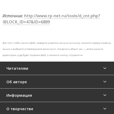
Источник:
http://www.rp-net.ru/tools/d_cnt.php?
IBLOCK_ID=47&ID=6889
Для того, чтобы скачать файл, наведите указатель мышки на ссылку, нажмите правую клавишу
мыши и выберите в появившемся меню пункт «Сохранить объект как…», затем укажите
директорию, куда будет сохранен файл, и нажмите кнопку «Сохранить».
Читателям
Об авторе
Информация
О творчестве