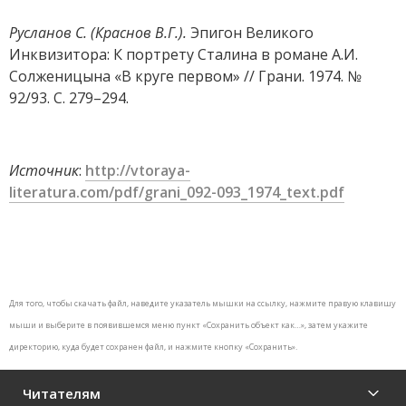
Русланов С. (Краснов В.Г.).
Эпигон Великого
Инквизитора: К портрету Сталина в романе А.И.
Солженицына «В круге первом» // Грани. 1974. №
92/93. С. 279–294.
Источник
:
http://vtoraya-
literatura.com/pdf/grani_092-093_1974_text.pdf
Для того, чтобы скачать файл, наведите указатель мышки на ссылку, нажмите правую клавишу
мыши и выберите в появившемся меню пункт «Сохранить объект как…», затем укажите
директорию, куда будет сохранен файл, и нажмите кнопку «Сохранить».
Читателям