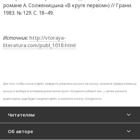
романе А. Солженицына «В круге первом») // Грани.
1983. № 129. С. 18–49.
Источник
:
http://vtoraya-
literatura.com/publ_1018.html
Для того, чтобы скачать файл, наведите указатель мышки на ссылку, нажмите правую клавишу
мыши и выберите в появившемся меню пункт «Сохранить объект как…», затем укажите
директорию, куда будет сохранен файл, и нажмите кнопку «Сохранить».
Читателям
Об авторе