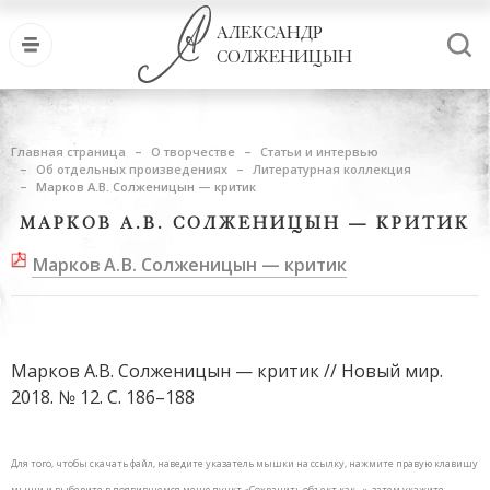
АЛЕКСАНДР
СОЛЖЕНИЦЫН
Главная страница
О творчестве
Статьи и интервью
Об отдельных произведениях
Литературная коллекция
Марков А.В. Солженицын — критик
МАРКОВ А.В. СОЛЖЕНИЦЫН — КРИТИК
Марков А.В. Солженицын — критик
Марков А.В. Солженицын — критик // Новый мир.
2018. № 12. С. 186–188
Для того, чтобы скачать файл, наведите указатель мышки на ссылку, нажмите правую клавишу
мыши и выберите в появившемся меню пункт «Сохранить объект как…», затем укажите