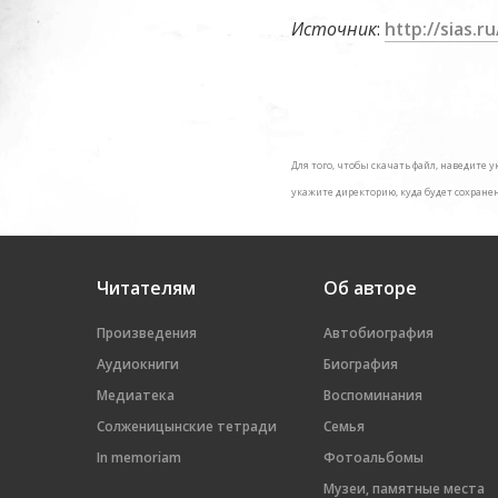
Источник
:
http://sias.
Для того, чтобы скачать файл, наведит
укажите директорию, куда будет сохране
Читателям
Об авторе
Произведения
Автобиография
Аудиокниги
Биография
Медиатека
Воспоминания
Солженицынские тетради
Семья
In memoriam
Фотоальбомы
Музеи, памятные места