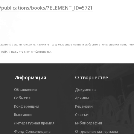
ru/publications/books/?ELEMENT_ID=5721
е указатель мышки на ссылку, нажмите правую клавишу мыши и выберите в появившемся меню пункт
н файл, и нажмите кнопку «Сохранить».
Информация
О творчестве
Объявления
Документы
События
Архивы
Конференции
Рецензии
Выставки
Статьи
Литературная премия
Библиография
Фонд Солженицына
Отдельные материалы