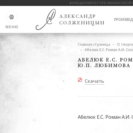
ФУНКЦИОНИРУЕТ ПРИ ФИНАНСОВОЙ 
АЛЕКСАНДР
ПРОИЗВЕД
СОЛЖЕНИЦЫН
МЕНЮ
Главная страница
О творч
Абелюк Е.С. Роман А.И. С
АБЕЛЮК Е.С. РО
Ю.П. ЛЮБИМОВА
Скачать
Абелюк Е.С. Роман А.И