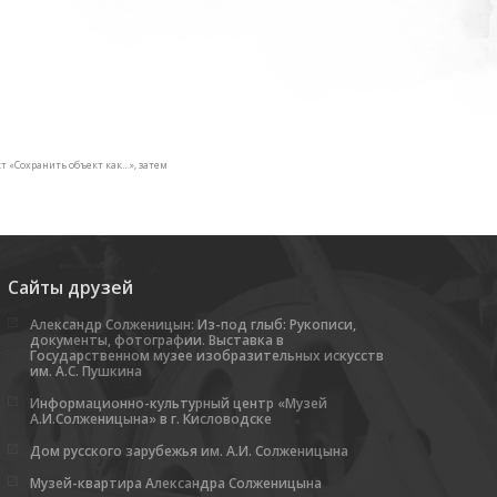
 «Сохранить объект как…», затем
Сайты друзей
Александр Солженицын: Из-под глыб: Рукописи,
документы, фотографии. Выставка в
Государственном музее изобразительных искусств
им. А.С. Пушкина
Информационно-культурный центр «Музей
А.И.Солженицына» в г. Кисловодске
Дом русского зарубежья им. А.И. Солженицына
Музей-квартира Александра Солженицына