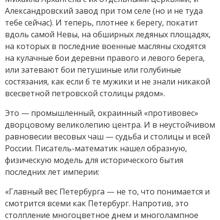
Александровский завод при том селе (но и не туда
тебе сейчас). И теперь, плотнее к берегу, покатит
вдоль самой Невы, на обширных ледяных площадях,
на которых в последние военные масляны сходятся
на кулачные бои деревни правого и левого берега,
или затевают бои петушиные или голубиные
состязания, как если б те мужики и не знали никакой
всесветной петровской столицы рядом».
Это — промышленный, окраинный «противовес»
дворцовому великолепию центра. И в неустойчивом
равновесии весовых чаш — судьба и столицы и всей
России. Писатель-математик нашел образную,
физическую модель для исторического бытия
последних лет империи:
«Главный вес Петербурга — не то, что понимается и
смотрится всеми как Петербург. Напротив, это
столпление многоцветное днем и многолампное