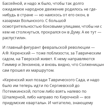
Бассейной, и надо ж было, чтобы так долго
ожидаемое народное движение родилось не где-
нибудь в стране — но наискось от его окон, в
казармах Волынского. С большой
осмотрительностью боковыми улицами, чтобы ни с
кем не столкнуться, прокрался он в Думу. А ее тут —
распустили».
И главный фигурант февральской революции —
А.Ф. Керенский — тоже поблизости, за Таврическим
садом, на Тверской живет. К нему направляются
Гиммер и Зензинов, и вновь видно, что Солженицын
сам прошел их маршрутом.
«Керенский жил позади Таврического Сада, и надо
было им теперь идти по Сергиевской до
Потемкинской, потом либо взять налево по
Шпалерной, либо направо по Кирочной — все
придумские кварталы». И читателю, знающему