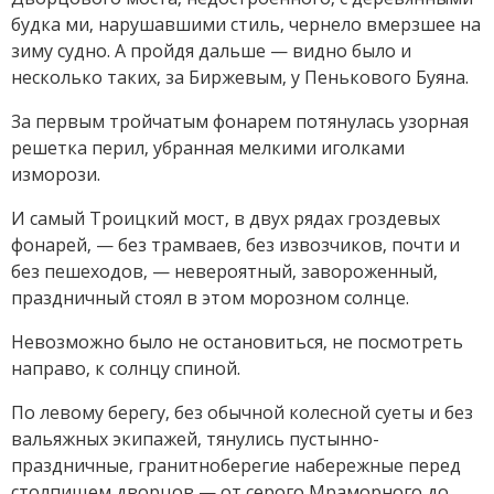
будка ми, нарушавшими стиль, чернело вмерзшее на
зиму судно. А пройдя дальше — видно было и
несколько таких, за Биржевым, у Пенькового Буяна.
За первым тройчатым фонарем потянулась узорная
решетка перил, убранная мелкими иголками
изморози.
И самый Троицкий мост, в двух рядах гроздевых
фонарей, — без трамваев, без извозчиков, почти и
без пешеходов, — невероятный, завороженный,
праздничный стоял в этом морозном солнце.
Невозможно было не остановиться, не посмотреть
направо, к солнцу спиной.
По левому берегу, без обычной колесной суеты и без
вальяжных экипажей, тянулись пустынно-
праздничные, гранитноберегие набережные перед
столпищем дворцов — от серого Мраморного до