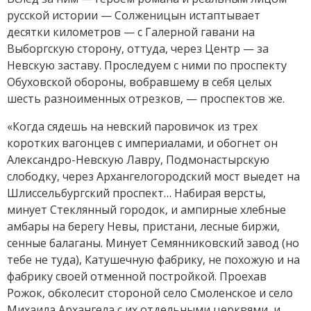
русской истории — Солженицын истаптывает
десятки километров — с Галерной гавани на
Выборгскую сторону, оттуда, через Центр — за
Невскую заставу. Проследуем с ними по проспекту
Обуховской обороны, вобравшему в себя целых
шесть разноименных отрезков, — проспектов же.
«Когда сядешь на невский паровичок из трех
коротких вагонцев с империалами, и обогнет он
Александро-Невскую Лавру, Подмонастырскую
слободку, через Архангелогородский мост выедет на
Шлиссельбургский проспект… Набирая версты,
минует Стеклянный городок, и ампирные хлебные
амбары на берегу Невы, пристани, лесные биржи,
сенные балаганы. Минует Семянниковский завод (но
тебе не туда), Катушечную фабрику, не похожую и на
фабрику своей отменной постройкой. Проехав
Рожок, обколесит стороной село Смоленское и село
Михаила Архангела с их отдельными церквями, и