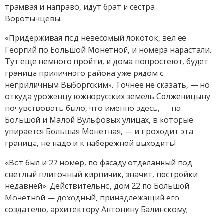
трамвая и направо, идут брат и сестра
Воротынцевы.
«Придерживая под невесомый локоток, вел ее
Георгий по Большой Монетной, и номера нарастали.
Тут еще немного пройти, и дома попростеют, будет
граница приличного района уже рядом с
неприличным Выборгским». Точнее не сказать, — но
откуда уроженцу южнорусских земель Солженицыну
почувствовать было, что именно здесь, — на
Большой и Малой Вульфовых улицах, в которые
упирается Большая Монетная, — и проходит эта
граница, не надо и к набережной выходить!
«Вот был и 22 номер, по фасаду отделанный под
светлый плиточный кирпичик, значит, постройки
недавней». Действительно, дом 22 по Большой
Монетной — доходный, принадлежащий его
создателю, архитектору Антонину Балинскому;