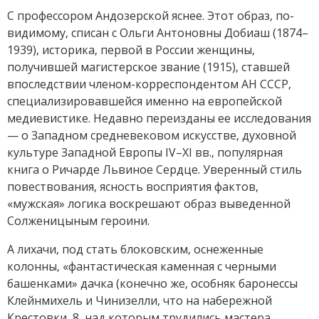
С профессором Андозерской яснее. Этот образ, по-
видимому, списан с Ольги Антоновны Добиаш (1874–
1939), историка, первой в России женщины,
получившей магистерское звание (1915), ставшей
впоследствии членом-корреспондентом АН СССР,
специализировавшейся именно на европейской
медиевистике. Недавно переизданы ее исследования
— о Западном средневековом искусстве, духовной
культуре Западной Европы IV–XI вв., популярная
книга о Ричарде Львиное Сердце. Уверенный стиль
повествования, ясность восприятия фактов,
«мужская» логика воскрешают образ выведенной
Солженицыным героини.
А лихачи, под стать блоковским, оснеженные
колонны, «фантастическая каменная с черными
башенками» дачка (конечно же, особняк баронессы
Клейнмихель и Чинизелли, что на набережной
Крестовки, 8, над которым трудились мастера