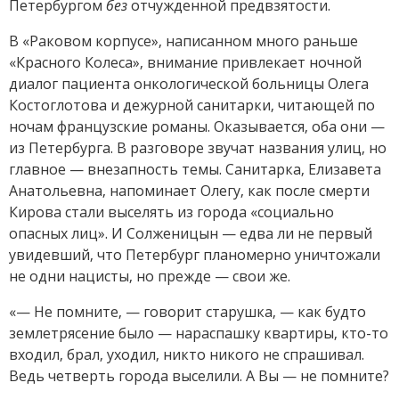
Петербургом
без
отчужденной предвзятости.
В «Раковом корпусе», написанном много раньше
«Красного Колеса», внимание привлекает ночной
диалог пациента онкологической больницы Олега
Костоглотова и дежурной санитарки, читающей по
ночам французские романы. Оказывается, оба они —
из Петербурга. В разговоре звучат названия улиц, но
главное — внезапность темы. Санитарка, Елизавета
Анатольевна, напоминает Олегу, как после смерти
Кирова стали выселять из города «социально
опасных лиц». И Солженицын — едва ли не первый
увидевший, что Петербург планомерно уничтожали
не одни нацисты, но прежде — свои же.
«— Не помните, — говорит старушка, — как будто
землетрясение было — нарас­паш­ку квартиры, кто-то
входил, брал, уходил, никто никого не спрашивал.
Ведь четверть города выселили. А Вы — не помните?