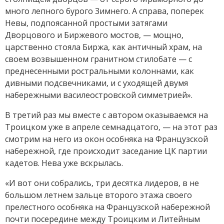
много лепного бурого Зимнего. А справа, поперек
Невы, подпоясанной простыми затягами
Дворцового и Биржевого мостов, — мощно,
царственно стояла Биржа, как античный храм, на
своем возвышенном гранитном стилобате — с
преднесенными ростральными колоннами, как
дивными подсвечниками, и с уходящей двумя
набережными василеостровской симметрией».
В третий раз мы вместе с автором оказываемся на
Троицком уже в апреле семнадцатого, — на этот раз
смотрим на него из окон особняка на Французской
набережной, где происходит заседание ЦК партии
кадетов. Нева уже вскрылась.
«И вот они собрались, три десятка лидеров, в не
большом летнем зальце второго этажа своего
прелестного особняка на Французской набережной
почти посередине между Троицким и Литейным