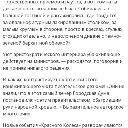
торжественных прие­мов и раутов, а вот комнаты
для делового заседания не было. Собирались в
большой гостиной и рассаживались, где придется —
за овальнофигурным лакированным столиком, за
малым круглым в стороне, просто в креслах, стульях,
стоящих отдельно, и на золоче­ном диване с темно-
зеленой бархат ной обивкой».
Уют аристократического интерьера убаюкивающе
действует на министров, — расходятся, поговорив и
не приняв никакого решения.
И как же контрастирует с картиной этого
изнеживающего уюта писательское резюме! «Они не
знали, что в этот самый вечер Городская Дума
постановила: «с этим правительством, обагрившим
руки народной кровью…» Выразительное авторское
многоточие.
Новые события «Красного Колеса» разворачиваются