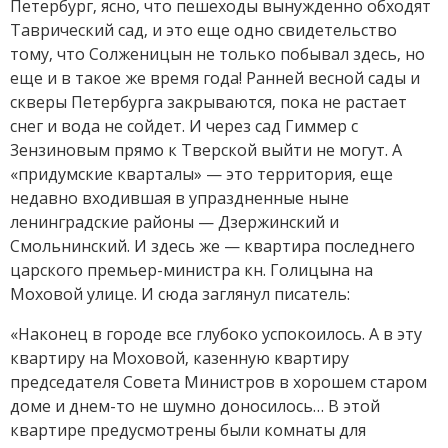
Петербург, ясно, что пешеходы вынужденно обходят
Таврический сад, и это еще одно свидетельство
тому, что Солженицын не только побывал здесь, но
еще и в такое же время года! Ранней весной сады и
скверы Петербурга закрываются, пока не растает
снег и вода не сойдет. И через сад Гиммер с
Зензиновым прямо к Тверской выйти не могут. А
«придумские кварталы» — это территория, еще
недавно входившая в упраздненные ныне
ленинградские районы — Дзержинский и
Смольнинский. И здесь же — квартира последнего
царского премьер-министра кн. Голицына на
Моховой улице. И сюда заглянул писатель:
«Наконец в городе все глубоко успокоилось. А в эту
квартиру на Моховой, казен­ную квартиру
председателя Совета Министров в хорошем старом
доме и днем-то не шум­но доносилось… В этой
квартире предусмотрены были комнаты для