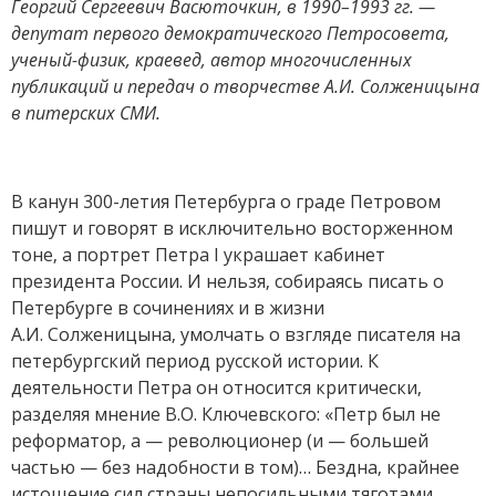
Георгий Сергеевич Васюточкин, в 1990–1993 гг. —
депутат первого демо­кра­ти­че­ско­го Петросовета,
ученый-физик, краевед, автор многочисленных
публикаций и передач о творчестве А.И. Солженицына
в питерских СМИ.
В канун 300-летия Петербурга о граде Петровом
пишут и говорят в исключительно восторженном
тоне, а портрет Петра I украшает кабинет
президента России. И нельзя, собираясь писать о
Петербурге в сочинениях и в жизни
А.И. Солженицына, умолчать о взгляде писателя на
петербургский период русской истории. К
деятельности Петра он относится критически,
разделяя мнение В.О. Ключевского: «Петр был не
реформатор, а — революционер (и — большей
частью — без надобности в том)… Бездна, крайнее
истощение сил страны непосильными тяготами,