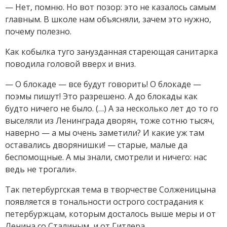
— Нет, помню. Но вот позор: это не казалось самым
главным. В школе нам объясняли, зачем это нужно,
почему полезно.
Как кобылка туго занузданная стареющая санитарка
поводила головой вверх и вниз.
— О блокаде — все будут говорить! О блокаде —
поэмы пишут! Это разрешено. А до блокады как
будто ничего не было. (…) А за несколько лет до то го
выселяли из Ленинграда дворян, тоже сотню тысяч,
наверно — а мы очень заметили? И какие уж там
оставались дворянишки! — старые, малые да
беспомощные. А мы знали, смотрели и ничего: нас
ведь не трогали».
Так петербургская тема в творчестве Солженицына
появляется в тональности острого сострадания к
петербуржцам, которым досталось выше меры и от
Ленина со Сталиным, и от Гитлера.