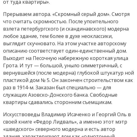
от туда квартиры».
Прерываем автора. «Скромный серый дом». Смотря
что считать скромностью. После упоительного
взлета петербургского (и скандинавского) модерна
любое здание, тем более в духе неоклассики,
выглядит скучновато. На этом участке авторскому
описанию соответствует один-единственный дом.
Выходит на Песочную набережную короткая улица
Грота. И тут — большой, уныло симметричный, с
вернувшейся (после модерна) глубокой штукатур ной
пластикой дом № 5. Он закончен строительством как
раз в 1914-м. Заказан был специально — для
служащих Азовско-Донского банка. Свободные
квартиры сдавались сторонним съемщикам.
Искусствоведы Владимир Исаченко и Георгий Оль в
своей книге «Федор Лидваль», а именно этот мэтр
«шведского» северного модерна и есть автор
здания, характеризуют дом как «однотонный,