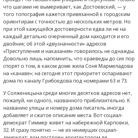
что шагами не вымеривает, как Достоевский, — у
того топография кажется привязанной к городским
ориентирам с точностью до нескольких метров. Но
при этой кажущейся достоверности едва ли не на
каждый детально очерченный дом находится и его
двойник; об этой «двузначности» адресов
«Преступления и наказания» говорилось не однажды.
Довольно лишь напомнить, что краеведы до сих пор
спорят о том, в каком доме жила Соня Мармеладова
на «канаве»; на сегодня этот приоритет оспаривают
дома по каналу Грибоедова под номерами 63 и 73.
У Солженицына среди многих десятков адресов нет,
пожалуй, ни одного, названного приблизительно. К
названию улицы и номеру дома писатель иногда
добавляет и сжатое описание места. Вот социал-
демократ Гиммер живет на набережной Карповки,
32. И сразу понятно — не из неимущих социал-
демократ: дом построен архитектором де