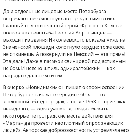
Да и отдельные лицевые места Петербурга
встречают несомненную авторскую симпатию.
Главный положительный герой «Красного Колеса» —
полков ник генштаба Георгий Воротынцев —
выходит из здания Николаевского вокзала: «Уже на
Знаменской площади колотнуло сердце: тоже свое,
не откинешь. А повернули на Невский — эта прямь!
Эта даль! Даже в пасмури свинцовой под аспидным
не бом. И неясно шпиль адмиралтейский — как
награда в дальнем пути».
В очерке «Невидимки» он пишет о своем освоении
Петербурга: сначала, в середине 60-х — это
«сплошной обход города», а после 1968‑го приезжал
ненадолго, — «для лучшего догляда обежать
некоторые петроградские места действия для
«Марта» да провести неотложный опрос знающих
людей». Авторская добросовестность устремляла его