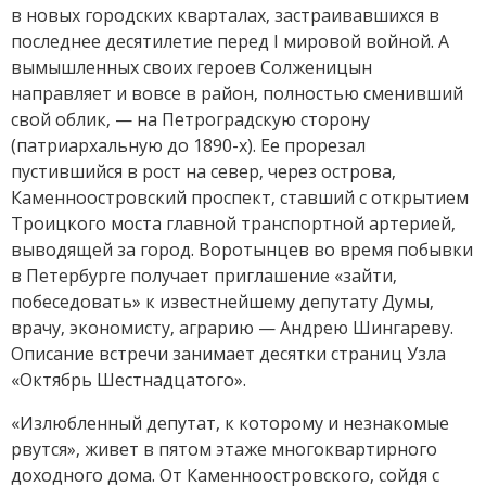
в новых городских кварталах, застраивавшихся в
последнее десятилетие перед I мировой войной. А
вымышленных своих героев Солженицын
направляет и вовсе в район, полностью сменивший
свой облик, — на Петроградскую сторону
(патриархальную до 1890-х). Ее прорезал
пустившийся в рост на север, через острова,
Каменноостровский проспект, ставший с открытием
Троицкого моста главной транспортной артерией,
выводящей за город. Воротынцев во время побывки
в Петербурге получает приглашение «зайти,
побеседовать» к известнейшему депутату Думы,
врачу, экономисту, аграрию — Андрею Шингареву.
Описание встречи занимает десятки страниц Узла
«Октябрь Шестнадцатого».
«Излюбленный депутат, к которому и незнакомые
рвутся», живет в пятом этаже многоквартирного
доходного дома. От Каменноостровского, сойдя с