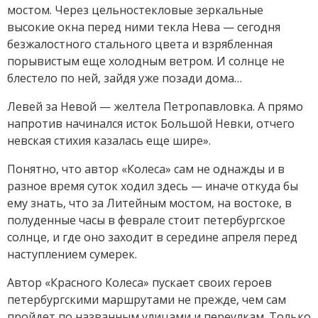
мостом. Через цельностекловые зеркальные
высокие окна перед ними текла Нева — сегодня
безжалостного стального цвета и взрябленная
порывистым еще холодным ветром. И солнце не
блестело по ней, зайдя уже позади дома…
Левей за Невой — желтела Петропавловка. А прямо
напротив начинался исток Большой Невки, отчего
невская стихия казалась еще шире».
Понятно, что автор «Колеса» сам не однажды и в
разное время суток ходил здесь — иначе откуда бы
ему знать, что за Литейным мостом, на востоке, в
полуденные часы в феврале стоит петербургское
солнце, и где оно заходит в середине апреля перед
наступлением сумерек.
Автор «Красного Колеса» пускает своих героев
петербургскими маршрутами не прежде, чем сам
пройдет по названным улицами и переулкам. Только