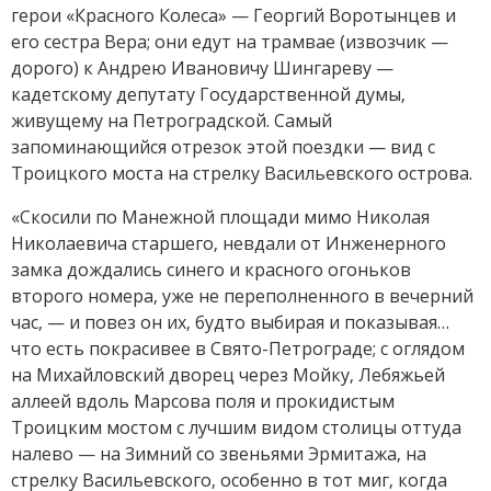
герои «Красного Колеса» — Георгий Воротынцев и
его сестра Вера; они едут на трамвае (извозчик —
дорого) к Андрею Ивановичу Шингареву —
кадетскому депутату Государственной думы,
живущему на Петроградской. Самый
запоминающийся отрезок этой поездки — вид с
Троицкого моста на стрелку Васильевского острова.
«Скосили по Манежной площади мимо Николая
Николаевича старшего, невдали от Инженерного
замка дождались синего и красного огоньков
второго номера, уже не переполненного в вечерний
час, — и повез он их, будто выбирая и показывая…
что есть покрасивее в Свято-Петрограде; с оглядом
на Михайловский дворец через Мойку, Лебяжьей
аллеей вдоль Марсова поля и прокидистым
Троицким мостом с лучшим видом столицы оттуда
налево — на Зимний со звеньями Эрмитажа, на
стрелку Васильевского, особенно в тот миг, когда