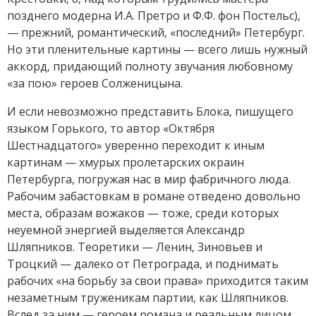
позднего модерна И.А. Претро и Ф.Ф. фон Постельс),
— прежний, романтический, «последний» Петербург.
Но эти пленительные картины — всего лишь нужный
аккорд, придающий полноту звучания любовному
«за пою» героев Солженицына.
И если невозможно представить Блока, пишущего
языком Горького, то автор «Октября
Шестнадцатого» уверенно переходит к иным
картинам — хмурых пролетарских окраин
Петербурга, погружая нас в мир фабричного люда.
Рабочим забастовкам в романе отведено довольно
места, образам вожаков — тоже, среди которых
неуемной энергией выделяется Александр
Шляпников. Теоретики — Ленин, Зиновьев и
Троцкий — далеко от Петрограда, и поднимать
рабочих «на борьбу за свои права» приходится таким
незаметным труженикам партии, как Шляпников.
Вслед за ним — героем романа и реальным лицом