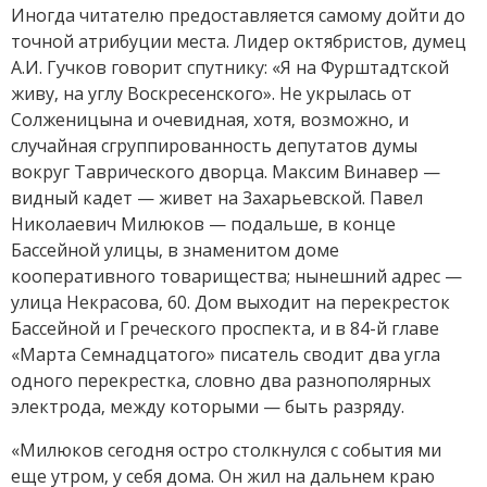
Иногда читателю предоставляется самому дойти до
точной атрибуции места. Лидер октябристов, думец
А.И. Гучков говорит спутнику: «Я на Фурштадтской
живу, на углу Воскресенского». Не укрылась от
Солженицына и очевидная, хотя, возможно, и
случайная сгруппированность депутатов думы
вокруг Таврического дворца. Максим Винавер —
видный кадет — живет на Захарьевской. Павел
Николаевич Милюков — подальше, в конце
Бассейной улицы, в знаменитом доме
кооперативного товарищества; нынешний адрес —
улица Некрасова, 60. Дом выходит на перекресток
Бассейной и Греческого проспекта, и в 84-й главе
«Марта Семнадцатого» писатель сводит два угла
одного перекрестка, словно два разнополярных
электрода, между которыми — быть разряду.
«Милюков сегодня остро столкнулся с события ми
еще утром, у себя дома. Он жил на дальнем краю