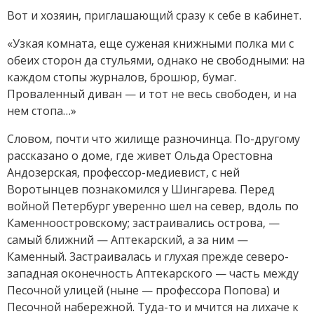
Вот и хозяин, приглашающий сразу к себе в кабинет.
«Узкая комната, еще суженая книжными полка ми с
обеих сторон да стульями, однако не свободными: на
каждом стопы журналов, брошюр, бумаг.
Проваленный диван — и тот не весь свободен, и на
нем стопа…»
Словом, почти что жилище разночинца. По-другому
рассказано о доме, где живет Ольда Орестовна
Андозерская, профессор-медиевист, с ней
Воротынцев познакомился у Шингарева. Перед
войной Петербург уверенно шел на север, вдоль по
Каменно­ост­ров­ско­му; застраивались острова, —
самый ближний — Аптекарский, а за ним —
Каменный. За­стра­ивалась и глухая прежде северо-
западная оконечность Аптекарского — часть между
Песочной улицей (ныне — профессора Попова) и
Песочной набережной. Туда-то и мчится на лихаче к