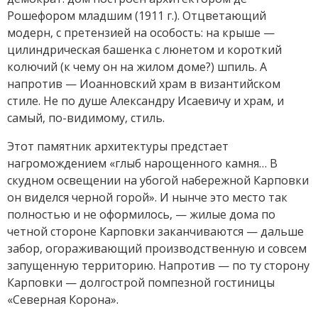
Рошефором младшим (1911 г.). Отцветающий
модерн, с претензией на особость: на крыше —
цилиндрическая башенка с люнетом и короткий
колючий (к чему он на жилом доме?) шпиль. А
напротив — Иоанновский храм в византийском
стиле. Не по душе Александру Исаевичу и храм, и
самый, по-видимому, стиль.
Этот памятник архитектуры предстает
нагромождением «глыб нарощенного камня… В
скудном освещении на убогой набережной Карповки
он виделся черной горой». И нынче это место так
полностью и не оформилось, — жилые дома по
четной стороне Карповки заканчиваются — дальше
забор, огораживающий производственную и совсем
запущенную территорию. Напротив — по ту сторону
Карповки — долгострой помпезной гостиницы
«Северная Корона».