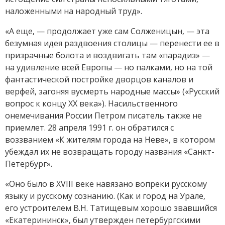
наложенными на народный труд».
«А еще, — продолжает уже сам Солженицын, — эта
безумная идея раздвоения сто­лицы — перенести ее в
призрачные болота и воздвигать там «парадиз» —
на удивление всей Европы — но палками, но на той
фантастической постройке дворцов каналов и
верфей, загоняя вусмерть народные массы» («Русский
вопрос к концу ХХ века»). Насильственного
онемечивания России Петром писатель также не
приемлет. 28 апреля 1991 г. он обратился с
воззванием «К жителям города на Неве», в котором
убеждал их не возвращать городу названия «Санкт-
Петербург».
«Оно было в XVIII веке навязано вопреки русскому
языку и русскому сознанию. (Как и город на Урале,
его устроителем В.Н. Татищевым хорошо звавшийся
«Екатерининск», был утвержден петербургскими