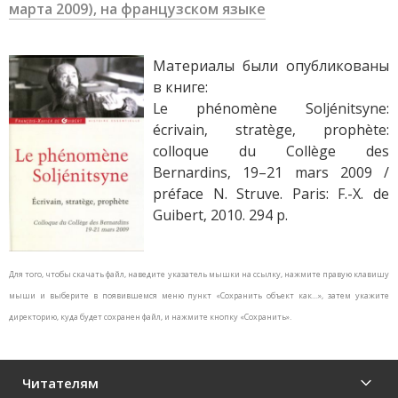
марта 2009), на французском языке
Материалы были опубликованы
в книге:
Le phénomène Soljénitsyne:
écrivain, stratège, prophète:
colloque du Collège des
Bernardins, 19–21 mars 2009 /
préface N. Struve. Paris: F.-X. de
Guibert, 2010. 294 p.
Для того, чтобы скачать файл, наведите указатель мышки на ссылку, нажмите правую клавишу
мыши и выберите в появившемся меню пункт «Сохранить объект как…», затем укажите
директорию, куда будет сохранен файл, и нажмите кнопку «Сохранить».
Читателям