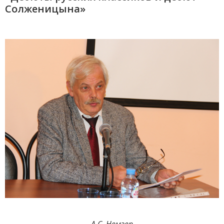
Солженицына»
А.С. Немзер