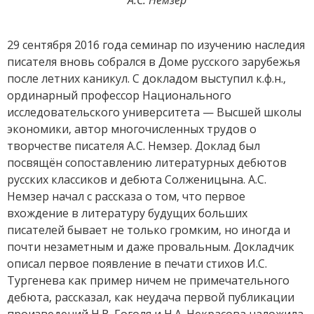
29 сентября 2016 года семинар по изучению наследия
писателя вновь собрался в Доме русского зарубежья
после летних каникул. С докладом выступил к.ф.н.,
ординарный профессор Национального
исследовательского университета — Высшей школы
экономики, автор многочисленных трудов о
творчестве писателя А.С. Немзер. Доклад был
посвящён сопоставлению литературных дебютов
русских классиков и дебюта Солженицына. А.С.
Немзер начал с рассказа о том, что первое
вхождение в литературу будущих больших
писателей бывает не только громким, но иногда и
почти незаметным и даже провальным. Докладчик
описал первое появление в печати стихов И.С.
Тургенева как пример ничем не примечательного
дебюта, рассказал, как неудача первой публикации
произведений Н.В. Гоголя и Н.А. Некрасова наложила