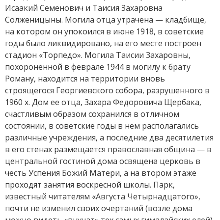
Исаакий Семенович и Таисия Захаровна
Солженицыны. Могила отца утрачена — кладбище,
на котором он упокоился в июне 1918, в советские
годы было ликвидировано, на его месте построен
стадион «Торпедо». Могила Таисии Захаровны,
похороненной в феврале 1944 в могилу к брату
Роману, находится на территории вновь
строящегося Георгиевского собора, разрушенного в
1960 х. Дом ее отца, Захара Федоровича Щербака,
счастливым образом сохранился в отличном
состоянии, в советские годы в нем располагались
различные учреждения, а последние два десятилетия
в его стенах размещается православная община — в
центральной гостиной дома освящена церковь в
честь Успения Божий Матери, а на втором этаже
проходят занятия воскресной школы. Парк,
известный читателям «Августа Четырнадцатого»,
почти не изменил своих очертаний (возле дома
можно видеть «внучат» тех самых гималайских елей),