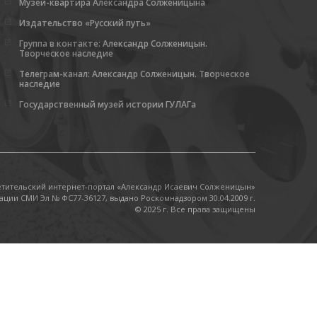
Музей-квартира Александра Солженицына
Издательство «Русский путь»
Группа в контакте: Александр Солженицын.
Творческое наследие
Телеграм-канал: Александр Солженицын. Творческое
наследие
Государственный музей истории ГУЛАГа
етительский интернет-портал «Александр Исаевич Солженицын»
ации СМИ Эл № ФС77-36127, выдано Роскомнадзором 30.04.2009 г.
© 2025 г. Все права защищены