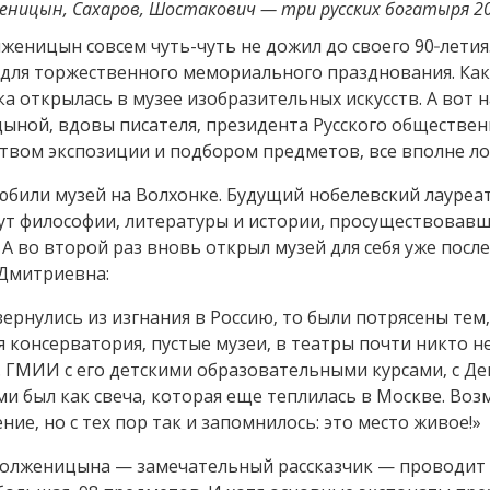
еницын, Сахаров, Шостакович — три русских богатыря 20
еницын совсем чуть-чуть не дожил до своего 90‑летия. 
 для торжественного мемориального празднования. Как
ка открылась в музее изобразительных искусств. А вот 
ной, вдовы писателя, президента Русского обществен
твом экспозиции и подбором предметов, все вполне ло
били музей на Волхонке. Будущий нобелевский лауреат
ут философии, литературы и истории, просуществовавш
А во второй раз вновь открыл музей для себя уже после
 Дмитриевна:
вернулись из изгнания в Россию, то были потрясены тем
 консерватория, пустые музеи, в театры почти никто не
. ГМИИ с его детскими образовательными курсами, с Д
 был как свеча, которая еще теплилась в Москве. Воз
ие, но с тех пор так и запомнилось: это место живое!»
олженицына — замечательный рассказчик — проводит 