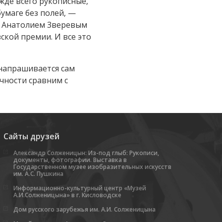
жде всего рукописные,
умаге без полей, —
е Анатолием Зверевым
вской премии. И все это
 напрашивается сам
чности сравним с
Сайты друзей
Александр Солженицын: Из-под глыб: Рукописи,
документы, фотографии. Выставка в
Государственном музее изобразительных искусств
им. А.С. Пушкина
Информационно-культурный центр «Музей
А.И.Солженицына» в г. Кисловодске
Дом русского зарубежья им. А.И. Солженицына