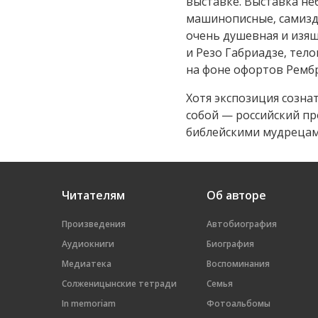
выставке. Выставка не
машинописные, самизда
очень душевная и изя
и Резо Габриадзе, тело
на фоне офортов Рембр
Хотя экспозиция созна
собой — российский п
библейскими мудреца
Читателям
Об авторе
Произведения
Автобиография
Аудиокниги
Биография
Медиатека
Воспоминания
Солженицынские тетради
Семья
In memoriam
Фотоальбомы