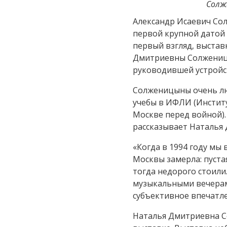
Солж
Александр Исаевич Солж
первой крупной датой
первый взгляд, выстав
Дмитриевны Солженицы
руководившей устройс
Солженицыны очень лю
учебы в ИФЛИ (Инстит
Москве перед войной). 
рассказывает Наталья
«Когда в 1994 году мы 
Москвы замерла: пустая
тогда недорого стоили
музыкальными вечерами
субъективное впечатлен
Наталья Дмитриевна С