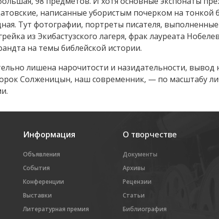
большая, 98 предметов. И хотя основные экспонаты пре
товские, написанные убористым почерком на тонкой б
щная. Тут фотографии, портреты писателя, выполненны
грейка из Экибастузского лагеря, фрак лауреата Нобеле
андта на темы библейской истории.
тельно лишена нарочитости и назидательности, вывод
ророк Солженицын, наш современник, — по масштабу ли
ми.
Информация
О творчестве
Объявления
Документы
События
Архивы
Конференции
Рецензии
Выставки
Статьи
Литературная премия
Библиография