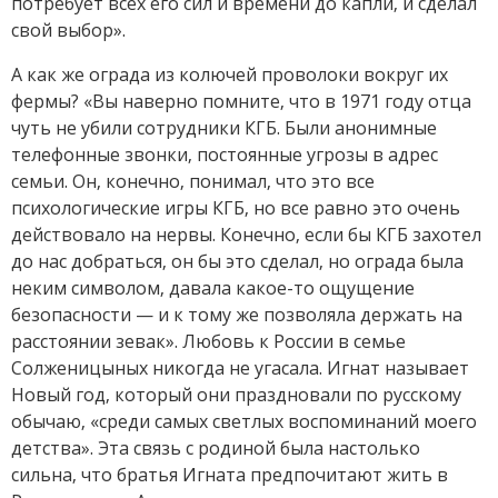
потребует всех его сил и времени до капли, и сделал
свой выбор».
А как же ограда из колючей проволоки вокруг их
фермы? «Вы наверно помните, что в 1971 году отца
чуть не убили сотрудники КГБ. Были анонимные
телефонные звонки, постоянные угрозы в адрес
семьи. Он, конечно, понимал, что это все
психологические игры КГБ, но все равно это очень
действовало на нервы. Конечно, если бы КГБ захотел
до нас добраться, он бы это сделал, но ограда была
неким символом, давала какое-то ощущение
безопасности — и к тому же позволяла держать на
расстоянии зевак». Любовь к России в семье
Солженицыных никогда не угасала. Игнат называет
Новый год, который они праздновали по русскому
обычаю, «среди самых светлых воспоминаний моего
детства». Эта связь с родиной была настолько
сильна, что братья Игната предпочитают жить в