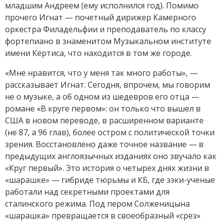
младшим Андреем (ему исполнился год). Помимо
прочего Игнат — почетный дирижер Камерного
оркестра Филадельфии и преподаватель по классу
фортепиано в знаменитом Музыкальном институте
имени Кёртиса, что находится в том же городе.
«Мне нравится, что у меня так много работы», —
рассказывает Игнат. Сегодня, впрочем, мы говорим
не о музыке, а об одном из шедевров его отца —
романе «В круге первом»: он только что вышел в
США в новом переводе, в расширенном варианте
(не 87, а 96 глав), более остром с политической точки
зрения. Восстановлено даже точное название — в
предыдущих англоязычных изданиях оно звучало как
«Круг первый». Это история о четырех днях жизни в
«шарашке» — гибриде тюрьмы и КБ, где зэки-ученые
работали над секретными проектами для
сталинского режима. Под пером Солженицына
«шарашка» превращается в своеобразный «срез»