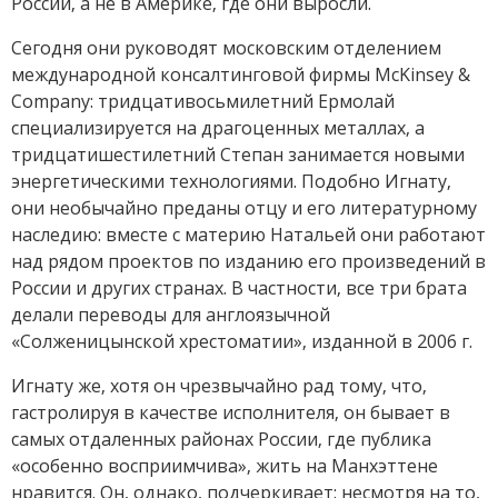
России, а не в Америке, где они выросли.
Сегодня они руководят московским отделением
международной консалтинговой фирмы McKinsey &
Company: тридцативосьмилетний Ермолай
специализируется на драгоценных металлах, а
тридцатишестилетний Степан занимается новыми
энергетическими технологиями. Подобно Игнату,
они необычайно преданы отцу и его литературному
наследию: вместе с материю Натальей они работают
над рядом проектов по изданию его произведений в
России и других странах. В частности, все три брата
делали переводы для англоязычной
«Солженицынской хрестоматии», изданной в 2006 г.
Игнату же, хотя он чрезвычайно рад тому, что,
гастролируя в качестве исполнителя, он бывает в
самых отдаленных районах России, где публика
«особенно восприимчива», жить на Манхэттене
нравится. Он, однако, подчеркивает: несмотря на то,