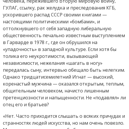
человека, пережившего Вторую мировую войну,
ГУЛАГ, ссылку, рак желудка и преследования КГБ,
ускорившего распад СССР своими книгами —
настоящими политическими «бомбами», и
оттолкнувшего от себя западную либеральную
общественность печально известным выступлением
в Гарварде в 1978 г., где он обрушился на
«упадочность» в западной культуре. Если хотя бы
толика его неукротимости, вызывающей
независимости, нежелания «шагать в ногу»
передалась сыну, интервью обещало быть нелегким.
Однако тридцатисемилетний Игнат — высокий,
коренастый мужчина — оказался открытым, теплым,
общительным человеком, начисто лишенным
претенциозности и напыщенности. Не «подавлял» ли
отец его и братьев?
«Нет. Часто приходится слышать о всяких причудах и
странностях людей искусства, но нам очень повезло.