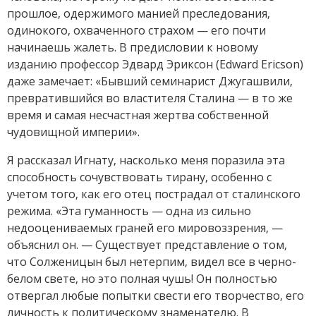
прошлое, одержимого манией преследования,
одинокого, охваченного страхом — его почти
начинаешь жалеть. В предисловии к новому
изданию профессор Эдвард Эриксон (Edward Ericson)
даже замечает: «Бывший семинарист Джугашвили,
превратившийся во властителя Сталина — в то же
время и самая несчастная жертва собственной
чудовищной империи».
Я рассказал Игнату, насколько меня поразила эта
способность сочувствовать тирану, особенно с
учетом того, как его отец пострадал от сталинского
режима. «Эта гуманность — одна из сильно
недооцениваемых граней его мировоззрения, —
объяснил он. — Существует представление о том,
что Солженицын был нетерпим, видел все в черно-
белом свете, но это полная чушь! Он полностью
отвергал любые попытки свести его творчество, его
личность к политическому знаменателю. В