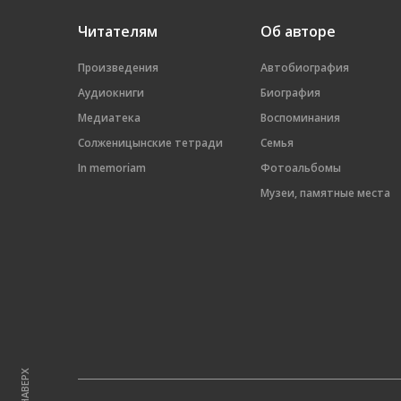
Читателям
Об авторе
Произведения
Автобиография
Аудиокниги
Биография
Медиатека
Воспоминания
Солженицынские тетради
Семья
In memoriam
Фотоальбомы
Музеи, памятные места
НАВЕРХ