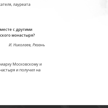
сателя, лауреата
месте с другими
нского монастыря?
И. Николаев, Рязань
триарху Московскому и
настыря и получил на