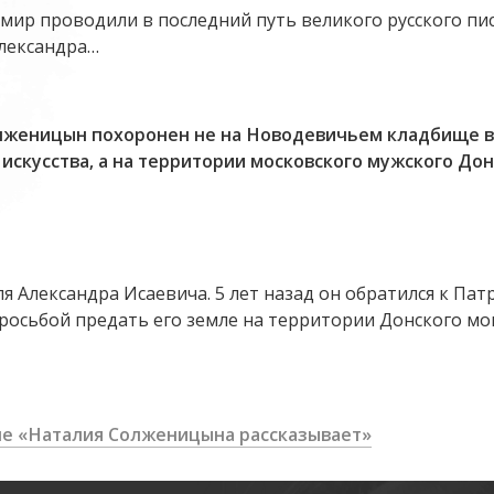
ь мир проводили в последний путь великого русского пи
лександра…
лженицын похоронен не на Новодевичьем кладбище в
скусства, а на территории московского мужского До
ля Александра Исаевича. 5 лет назад он обратился к Па
 просьбой предать его земле на территории Донского мо
ле «Наталия Солженицына рассказывает»