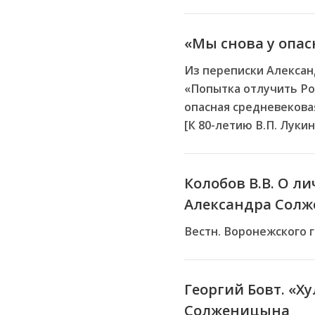
«Мы снова у опас
Из переписки Алексан
«Попытка отлучить Ро
опасная средневекова
[К 80-летию В.П. Лукин
Колобов В.В. О л
Александра Сол
Вестн. Воронежского го
Георгий Бовт. «
Солженицына