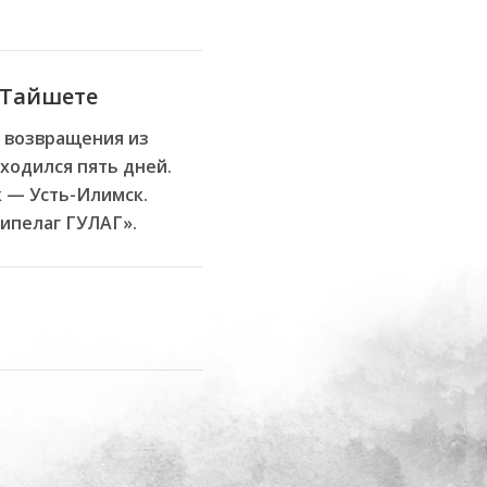
 Тайшете
е возвращения из
ходился пять дней.
 — Усть-Илимск.
хипелаг ГУЛАГ».