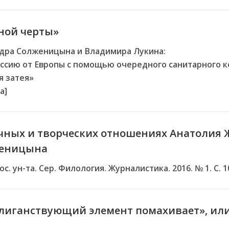
ной черты»
дра Солженицына и Владимира Лукина:
ссию от Европы с помощью очередного санитарного 
я затея»
а]
ичных и творческих отношениях Анатолия 
женицына
с. ун-та. Сер. Филология. Журналистика. 2016. № 1. С. 
Хулиганствующий элемент помахивает», ил