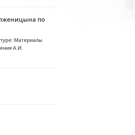
олженицына по
атуре: Материалы
ения А.И.