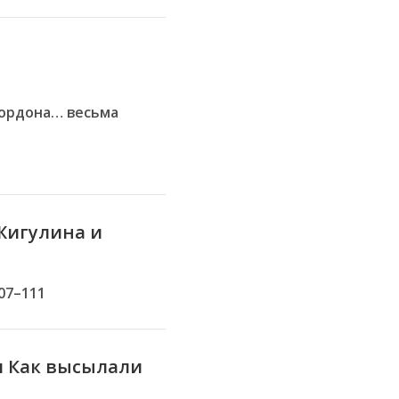
кордона… весьма
Жигулина и
107–111
и Как высылали