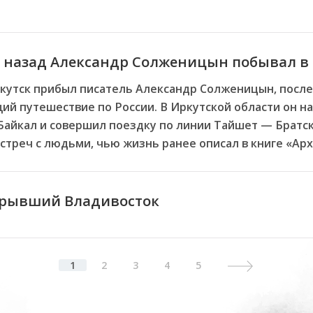
да назад Александр Солженицын побывал в
Иркутск прибыл писатель Александр Солженицын, посл
й путешествие по России. В Иркутской области он на
айкал и совершил поездку по линии Тайшет — Братск
стреч с людьми, чью жизнь ранее описал в книге «Ар
крывший Владивосток
1
2
3
4
5
Next