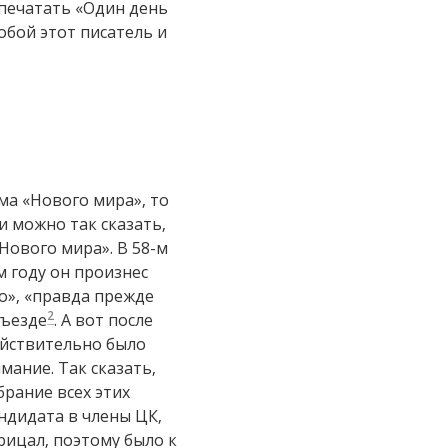
апечатать «Один день
обой этот писатель и
ома «Нового мира», то
и можно так сказать,
Нового мира». В 58-м
м году он произнес
го», «правда прежде
2
съезде
. А вот после
ействительно было
ание. Так сказать,
рание всех этих
ндидата в члены ЦК,
рицал, поэтому было к