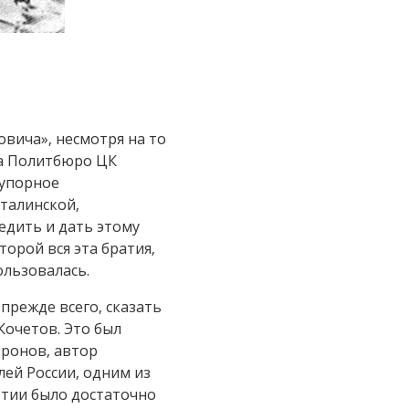
вича», несмотря на то
на Политбюро ЦК
 упорное
сталинской,
едить и дать этому
торой вся эта братия,
ользовалась.
 прежде всего, сказать
Кочетов. Это был
фронов, автор
лей России, одним из
ртии было достаточно