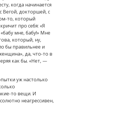
сту, когда начинается
 Вегой, докторшей, с
ком-то, который
кричит про себя: «Я
«бабу мне, бабу!» Мне
ова, который, ну,
ыло бы правильнее и
женщина», да, что-то в
ряя как бы. «Нет, —
опытки уж настолько
колько
акие-то вещи. И
бсолютно неагрессивен,