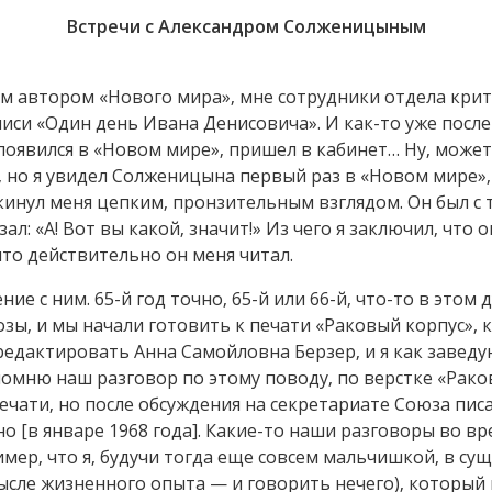
Встречи с Александром Солженицыным
ым автором «Нового мира», мне сотрудники отдела кри
иси «Один день Ивана Денисовича». И как-то уже после 
явился в «Новом мире», пришел в кабинет… Ну, может 
, но я увидел Солженицына первый раз в «Новом мире», 
кинул меня цепким, пронзительным взглядом. Он был с
ал: «А! Вот вы какой, значит!» Из чего я заключил, что о
то действительно он меня читал.
е с ним. 65-й год точно, 65-й или 66-й, что-то в этом д
зы, и мы начали готовить к печати «Раковый корпус»,
редактировать Анна Самойловна Берзер, и я как завед
помню наш разговор по этому поводу, по верстке «Раков
 печати, но после обсуждения на секретариате Союза пи
о [в январе 1968 года]. Какие-то наши разговоры во вр
мер, что я, будучи тогда еще совсем мальчишкой, в сущ
сле жизненного опыта — и говорить нечего), который 