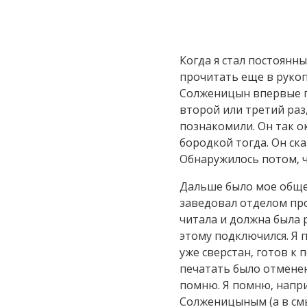
Когда я стал постоянн
прочитать еще в рукоп
Солженицын впервые по
второй или третий раз
познакомили. Он так о
бородкой тогда. Он сказ
Обнаружилось потом, ч
Дальше было мое общени
заведовал отделом про
читала и должна была 
этому подключился. Я 
уже сверстан, готов к
печатать было отменен
помню. Я помню, напри
Солженицыным (а в смы