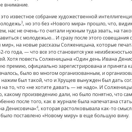
е внимание.
 это известное собрание художественной интеллигенци
3
 молодежь
, но это без «Нового мира» прошло, что, вид
м, нас не очень-то считали нужным туда звать, на тако
равиться с молодежью… И сразу после этого совещания с
 мир», на новые рассказы Солженицына, которые печат
62-го года, — что все это становится уже неизбежность
ей. Хотя повесть Солженицына «Один день Ивана Дени
ую премию, официально зарегистрирована и принята ка
ачалось, было во многом организованным, и организов
 нажим был такой, что и Хрущев вынужден был дать согл
и на то, что «не хотите давать — не надо». И Солжениц
ю, какому произведению дали, но было понятно, что сам
бенно после того, как в журнале была напечатана ста
4
на Денисовича»
, которая растолковывала как-то смысл
 было поставлено «Новому миру» в еще большую вину.