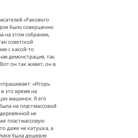
писателей «Ракового
торое было совершенно
на на этом собрании,
ган советской
ие с какой-то
ная демонстрация, так
Вот он так живет, он в
 спрашивает: «Игорь
 в это время на
щих машинок. Я его
 была на пластмассовой
а деревянной не
ми: пластмассовую
то даже не катушка, а
алике была дешевле