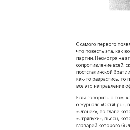
С самого первого появ
что повесть эта, как 
партии. Несмотря на эт
сопротивление всей, с
постсталинской братии
как-то разрастись, то 
все это направление о
Если говорить о том, к
о журнале «Октябрь», в
«Огонек», во главе ко
«Стряпухи», пьесы, ко
главарей которого был