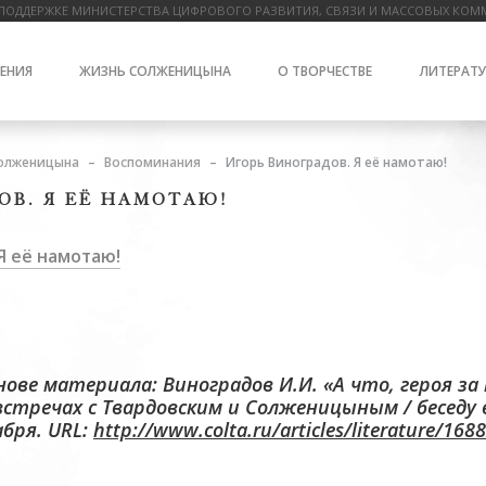
ПОДДЕРЖКЕ МИНИСТЕРСТВА ЦИФРОВОГО РАЗВИТИЯ, СВЯЗИ И МАССОВЫХ КОМ
ЕНИЯ
ЖИЗНЬ СОЛЖЕНИЦЫНА
О ТВОРЧЕСТВЕ
ЛИТЕРАТУ
олженицына
Воспоминания
Игорь Виноградов. Я её намотаю!
ОВ. Я ЕЁ НАМОТАЮ!
Я её намотаю!
нове материала: Виноградов И.И. «А что, героя з
встречах с Твардовским и Солженицыным / беседу в
кабря. URL:
http://www.colta.ru/articles/literature/168