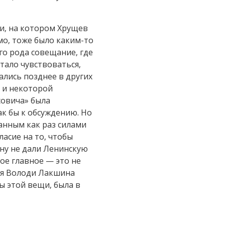
и, на котором Хрущев
имо, тоже было каким-то
го рода совещание, где
тало чувствоваться,
ались позднее в других
ю и некоторой
совича» была
к бы к обсуждению. Но
анным как раз силами
асие на то, чтобы
ыну не дали Ленинскую
ое главное — это не
тья Володи Лакшина
ы этой вещи, была в