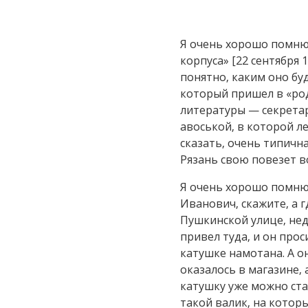
Я очень хорошо помню,
корпуса» [22 сентября 
понятно, каким оно бу
который пришел в «род
литературы — секретар
авоськой, в которой л
сказать, очень типична
Рязань свою повезет во
Я очень хорошо помню,
Иванович, скажите, а 
Пушкинской улице, нед
привел туда, и он прос
катушке намотана. А он
оказалось в магазине,
катушку уже можно ста
такой валик, на котор