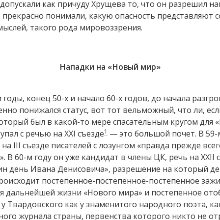
допускали как причуду Хрущева то, что он разрешил н
 прекрасно понимали, какую опасность представляют с
мыслей, такого рода мировоззрения.
Нападки на «Новый мир»
 годы, конец 50-х и начало 60-х годов, до начала разгр
нно понижался статус, вот тот вельможный, что ли, есл
который был в какой-то мере спасательным кругом для «
1
упал с речью на XXI съезде
— это большой почет. В 59-
на III съезде писателей с лозунгом «правда прежде все
». В 60-м году он уже кандидат в члены ЦК, речь на XXII 
дин день Ивана Денисовича», разрешение на который д
происходит постепенное-постепенное-постепенное зажим
я дальнейшей жизни «Нового мира» и постепенное отоб
 у Твардовского как у знаменитого народного поэта, ка
ного журнала страны, первенства которого никто не от