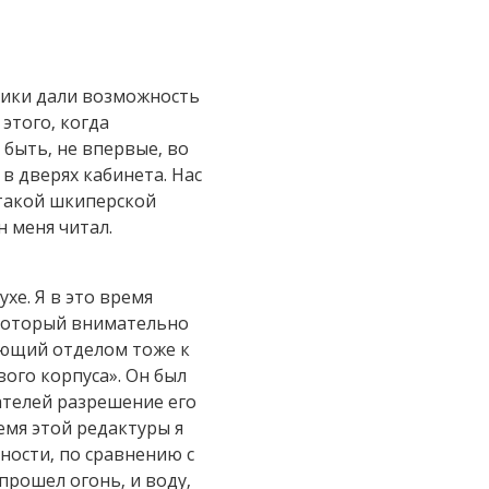
тики дали возможность
этого, когда
быть, не впервые, во
в дверях кабинета. Нас
 такой шкиперской
н меня читал.
ухе. Я в это время
 который внимательно
ующий отделом тоже к
ого корпуса». Он был
сателей разрешение его
емя этой редактуры я
ности, по сравнению с
прошел огонь, и воду,