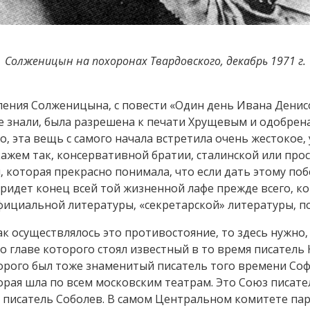
Солженицын на похоронах Твардовского, декабрь 1971 г.
ления Солженицына, с повести «Один день Ивана Денисо
все знали, была разрешена к печати Хрущевым и одобре
о, эта вещь с самого начала встретила очень жестокое,
кажем так, консервативной братии, сталинской или про
, которая прекрасно понимала, что если дать этому поб
придет конец всей той жизненной лафе прежде всего, ко
фициальной литературы, «секретарской» литературы, п
ак осуществлялось это противостояние, то здесь нужно,
о главе которого стоял известный в то время писатель 
торого был тоже знаменитый писатель того времени Со
торая шла по всем московским театрам. Это Союз писате
 писатель Соболев. В самом Центральном комитете па