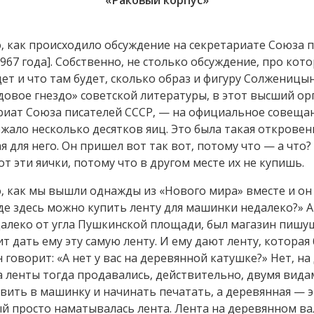
«Раковый корпус»
 как происходило обсуждение на секретариате Союза 
1967 года]. Собственно, не столько обсуждение, про ко
дет и что там будет, сколько образ и фигуру Солженицы
овое гнездо» советской литературы, в этот высший ор
иат Союза писателей СССР, — на официальное совещан
ежало несколько десятков яиц. Это была такая откровен
я для него. Он пришел вот так вот, потому что — а что? 
т эти яички, потому что в другом месте их не купишь.
 как мы вышли однажды из «Нового мира» вместе и он
где здесь можно купить ленту для машинки недалеко?» А
алеко от угла Пушкинской площади, был магазин пишу
ит дать ему эту самую ленту. И ему дают ленту, которая
 говорит: «А нет у вас на деревянной катушке?» Нет, н
 а ленты тогда продавались, действительно, двумя вида
вить в машинку и начинать печатать, а деревянная — э
ый просто наматывалась лента. Лента на деревянном в