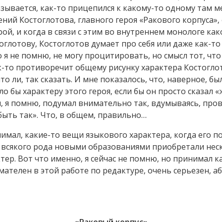
зывается, как-то прицепился к какому-то одному там ме
ий Костоглотова, главного героя «Ракового корпуса», с
рой, и когда в связи с этим во внутреннем монологе ка
глотову, Костоглотов думает про себя или даже как-то 
я не помню, не могу процитировать, но смысл тот, что 
ак-то противоречит общему рисунку характера Костоглот
то ли, так сказать. И мне показалось, что, наверное, б
 бы характеру этого героя, если бы он просто сказал «
, я помню, подумал внимательно так, вдумываясь, прове
 быть так». Что, в общем, правильно…
имал, какие-то вещи языкового характера, когда его п
к всякого рода новыми образованиями приобретали нес
тер. Вот что именно, я сейчас не помню, но принимал к
ателен в этой работе по редактуре, очень серьезен, а