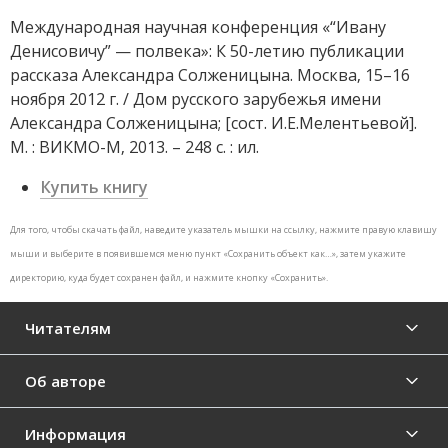
Международная научная конференция «“Ивану
Денисовичу” — полвека»: К 50-летию публикации
рассказа Александра Солженицына. Москва, 15–16
ноября 2012 г. / Дом русского зарубежья имени
Александра Солженицына; [сост. И.Е.Мелентьевой].
М. : ВИКМО-М, 2013. – 248 с. : ил.
Купить книгу
Для того, чтобы скачать файл, наведите указатель мышки на ссылку, нажмите правую клавишу
мыши и выберите в появившемся меню пункт «Сохранить объект как…», затем укажите
директорию, куда будет сохранен файл, и нажмите кнопку «Сохранить».
Читателям
Об авторе
Информация