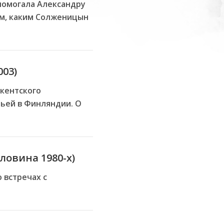
 помогала Александру
ом, каким Солженицын
003)
кентского
мьей в Финляндии. О
ловина 1980-х)
 встречах с