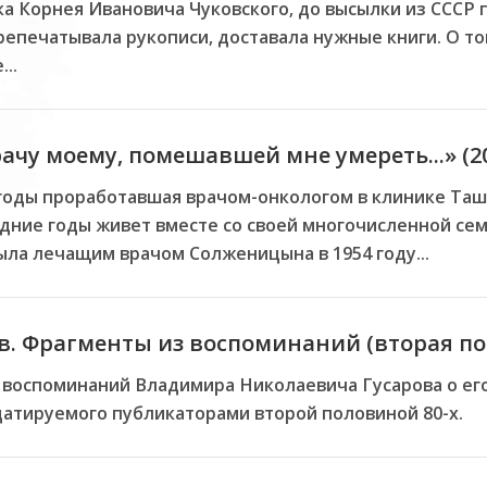
ка Корнея Ивановича Чуковского, до высылки из СССР
ерепечатывала рукописи, доставала нужные книги. О т
..
ачу моему, помешавшей мне умереть...» (2
годы проработавшая врачом-онкологом в клинике Таш
едние годы живет вместе со своей многочисленной се
ыла лечащим врачом Солженицына в 1954 году...
. Фрагменты из воспоминаний (вторая по
воспоминаний Владимира Николаевича Гусарова о его
датируемого публикаторами второй половиной 80-х.