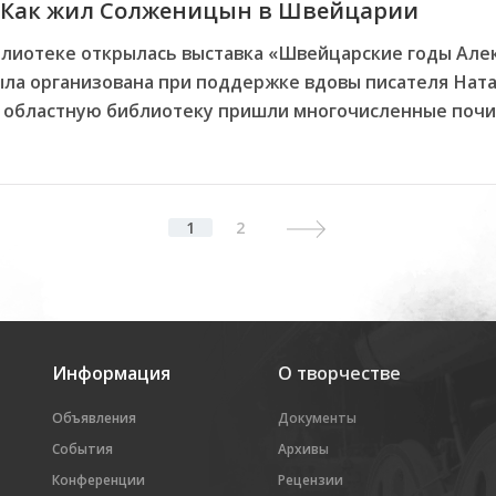
 Как жил Солженицын в Швейцарии
блиотеке открылась выставка «Швейцарские годы Але
ла организована при поддержке вдовы писателя Нат
 в областную библиотеку пришли многочисленные поч
1
2
Next
Информация
О творчестве
Объявления
Документы
События
Архивы
Конференции
Рецензии