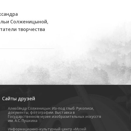
ксандра
альи Солженицыной,
итатели творчества
Сайты друзей
Александр Солженицын: Из-под глыб: Рукописи,
документы, фотографии. Выставка в
Государственном музее изобразительных искусств
им. А.С. Пушкина
Информационно-культурный центр «Музей