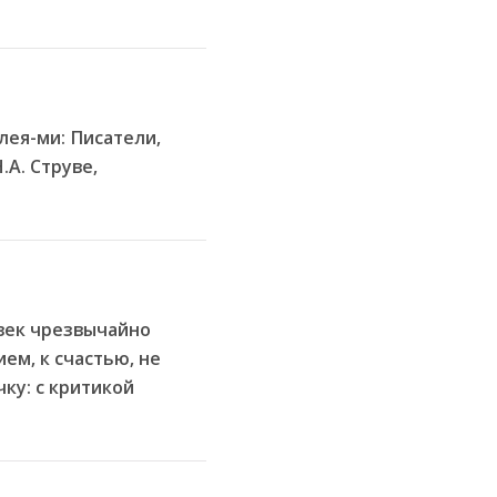
лея-ми: Писатели,
.А. Струве,
овек чрезвычайно
ем, к счастью, не
чку: с критикой