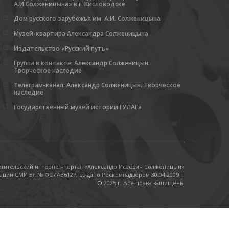
А.И.Солженицына» в г. Кисловодске
Дом русского зарубежья им. А.И. Солженицына
Музей-квартира Александра Солженицына
Издательство «Русский путь»
Группа в контакте: Александр Солженицын.
Творческое наследие
Телеграм-канал: Александр Солженицын. Творческое
наследие
Государственный музей истории ГУЛАГа
етительский интернет-портал «Александр Исаевич Солженицын»
ации СМИ Эл № ФС77-36127, выдано Роскомнадзором 30.04.2009 г.
© 2025 г. Все права защищены