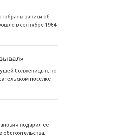
 отобраны записи об
ошло в сентябре 1964
евывал»
Теушей Солженицын, по
исательском поселке
ванович подарил ее
е обстоятельства,