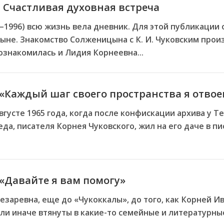
 Счастливая духовная встреча
–1996) всю жизнь вела дневник. Для этой публикации
не. Знакомство Солженицына с К. И. Чуковским произ
познакомилась и Лидия Корнеевна...
 «Каждый шаг своего пространства я отво
вгусте 1965 года, когда после конфискации архива у 
а, писателя Корнея Чуковского, жил на его даче в п
 «Давайте я вам помогу»
езаревна, еще до «Чукоккалы», до того, как Корней И
или иначе втянуты в какие-то семейные и литературны