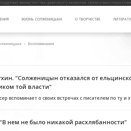
ПОДДЕРЖКЕ МИНИСТЕРСТВА ЦИФРОВОГО РАЗВИТИЯ, СВЯЗИ И МАССОВЫХ КОМ
ЕНИЯ
ЖИЗНЬ СОЛЖЕНИЦЫНА
О ТВОРЧЕСТВЕ
ЛИТЕРАТУ
олженицына
Воспоминания
хин. "Солженицын отказался от ельцинско
иком той власти"
р вспоминает о своих встречах с писателем по ту и э
 "В нем не было никакой расхлябанности"