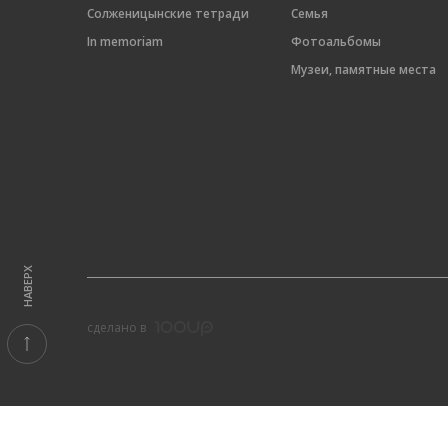
Солженицынские тетради
Семья
In memoriam
Фотоальбомы
Музеи, памятные места
НАВЕРХ
cделано в